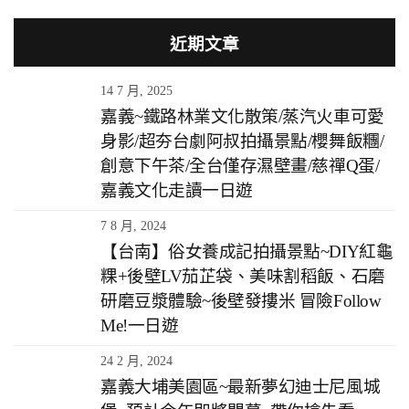
近期文章
14 7 月, 2025
嘉義~鐵路林業文化散策/蒸汽火車可愛
身影/超夯台劇阿叔拍攝景點/櫻舞飯糰/
創意下午茶/全台僅存濕壁畫/慈禪Q蛋/
嘉義文化走讀一日遊
7 8 月, 2024
【台南】俗女養成記拍攝景點~DIY紅龜
粿+後壁LV茄芷袋、美味割稻飯、石磨
研磨豆漿體驗~後壁發摟米 冒險Follow
Me!一日遊
24 2 月, 2024
嘉義大埔美園區~最新夢幻迪士尼風城