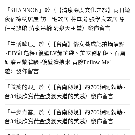
「
SHANNON
」於〈
【清泉深度文化之旅】兩日遊
夜宿棕櫚居屋 訪三毛故居 將軍湯 張學良故居 原
住民族館 清泉吊橋 清泉天主堂
〉發佈留言
「
生活歐巴
」於〈
【台南】俗女養成記拍攝景點
~DIY紅龜粿+後壁LV茄芷袋、美味割稻飯、石磨
研磨豆漿體驗~後壁發摟米 冒險Follow Me!一日
遊
〉發佈留言
「
微笑的眼
」於〈
【台南秘境】約700棵阿勃勒~
台84線欣賞黃金波浪大道的美感
〉發佈留言
「
平步青雲
」於〈
【台南秘境】約700棵阿勃勒~
台84線欣賞黃金波浪大道的美感
〉發佈留言