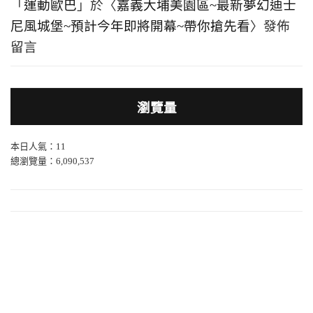
「
運動歐巴
」於〈
嘉義大埔美園區~最新夢幻迪士
尼風城堡~預計今年即將開幕~帶你搶先看
〉發佈
留言
瀏覽量
本日人氣：11
總瀏覽量：6,090,537