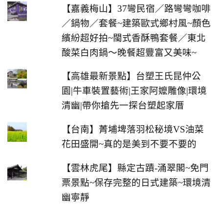
【嘉義梅山】37彎民宿／路彎彎咖啡
／鍋物／套餐~建築歐式鄉村風~顏色
繽紛超好拍~閩式香酥鴨套餐／東北
酸菜白肉鍋～晚餐超豐富又美味~
【高雄最新景點】台塑王氏昆仲公
園|牛車裝置藝術|王家阿嬤雕像|環境
清幽|帶你搶先一探台塑起家厝
【台南】菁埔埤落羽松秘境VS油菜
花田盛開~真的是美到不要不要的
【雲林虎尾】縣定古蹟-涌翠閣~免門
票景點~保存完整的日式建築~環境清
幽寧靜