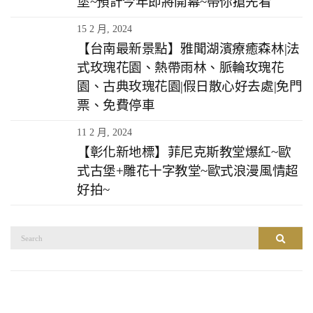
堡~預計今年即將開幕~帶你搶先看
15 2 月, 2024
【台南最新景點】雅聞湖濱療癒森林|法
式玫瑰花園、熱帶雨林、脈輪玫瑰花
園、古典玫瑰花園|假日散心好去處|免門
票、免費停車
11 2 月, 2024
【彰化新地標】菲尼克斯教堂爆紅~歐
式古堡+雕花十字教堂~歐式浪漫風情超
好拍~
搜
搜尋
尋：