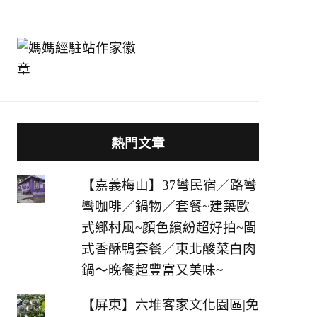
熱門文章
【嘉義梅山】37彎民宿／路彎
彎咖啡／鍋物／套餐~建築歐
式鄉村風~顏色繽紛超好拍~閩
式香酥鴨套餐／東北酸菜白肉
鍋～晚餐超豐富又美味~
【屏東】六堆客家文化園區|免