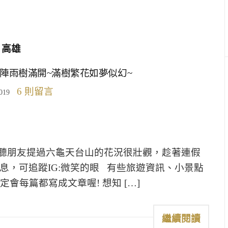
高雄
陣雨樹滿開~滿樹繁花如夢似幻~
6 則留言
019
聽朋友提過六龜天台山的花況很壯觀，趁著連假
息，可追蹤IG:微笑的眼 有些旅遊資訊、小景點
會每篇都寫成文章喔! 想知 […]
繼續閱讀