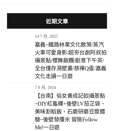
近期文章
14 7 月, 2025
嘉義~鐵路林業文化散策/蒸汽
火車可愛身影/超夯台劇阿叔拍
攝景點/櫻舞飯糰/創意下午茶/
全台僅存濕壁畫/慈禪Q蛋/嘉義
文化走讀一日遊
7 8 月, 2024
【台南】俗女養成記拍攝景點
~DIY紅龜粿+後壁LV茄芷袋、
美味割稻飯、石磨研磨豆漿體
驗~後壁發摟米 冒險Follow
Me!一日遊