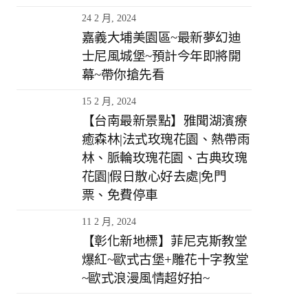
24 2 月, 2024
嘉義大埔美園區~最新夢幻迪
士尼風城堡~預計今年即將開
幕~帶你搶先看
15 2 月, 2024
【台南最新景點】雅聞湖濱療
癒森林|法式玫瑰花園、熱帶雨
林、脈輪玫瑰花園、古典玫瑰
花園|假日散心好去處|免門
票、免費停車
11 2 月, 2024
【彰化新地標】菲尼克斯教堂
爆紅~歐式古堡+雕花十字教堂
~歐式浪漫風情超好拍~