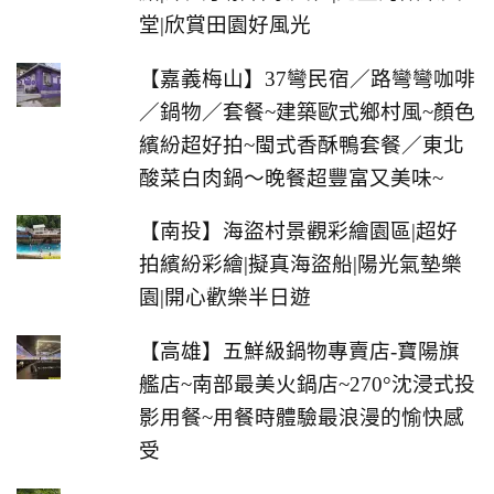
堂|欣賞田園好風光
【嘉義梅山】37彎民宿／路彎彎咖啡
／鍋物／套餐~建築歐式鄉村風~顏色
繽紛超好拍~閩式香酥鴨套餐／東北
酸菜白肉鍋～晚餐超豐富又美味~
【南投】海盜村景觀彩繪園區|超好
拍繽紛彩繪|擬真海盜船|陽光氣墊樂
園|開心歡樂半日遊
【高雄】五鮮級鍋物專賣店-寶陽旗
艦店~南部最美火鍋店~270°沈浸式投
影用餐~用餐時體驗最浪漫的愉快感
受