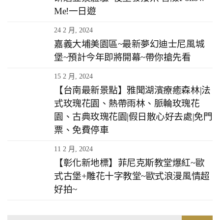
Me!一日遊
24 2 月, 2024
嘉義大埔美園區~最新夢幻迪士尼風城
堡~預計今年即將開幕~帶你搶先看
15 2 月, 2024
【台南最新景點】雅聞湖濱療癒森林|法
式玫瑰花園、熱帶雨林、脈輪玫瑰花
園、古典玫瑰花園|假日散心好去處|免門
票、免費停車
11 2 月, 2024
【彰化新地標】菲尼克斯教堂爆紅~歐
式古堡+雕花十字教堂~歐式浪漫風情超
好拍~