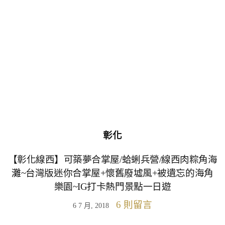
彰化
【彰化線西】可築夢合掌屋/蛤蜊兵營/線西肉粽角海
灘~台灣版迷你合掌屋+懷舊廢墟風+被遺忘的海角
樂園~IG打卡熱門景點一日遊
6 則留言
6 7 月, 2018