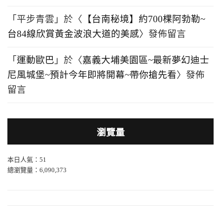
「
平步青雲
」於〈
【台南秘境】約700棵阿勃勒~
台84線欣賞黃金波浪大道的美感
〉發佈留言
「
運動歐巴
」於〈
嘉義大埔美園區~最新夢幻迪士
尼風城堡~預計今年即將開幕~帶你搶先看
〉發佈
留言
瀏覽量
本日人氣：51
總瀏覽量：6,090,373