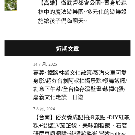
【高雄】衛武營都會公園~置身於森
林中的魔法遊樂園~多元化的遊樂設
施讓孩子們嗨翻天~
近期文章
14 7 月, 2025
嘉義~鐵路林業文化散策/蒸汽火車可愛
身影/超夯台劇阿叔拍攝景點/櫻舞飯糰/
創意下午茶/全台僅存濕壁畫/慈禪Q蛋/
嘉義文化走讀一日遊
7 8 月, 2024
【台南】俗女養成記拍攝景點~DIY紅龜
粿+後壁LV茄芷袋、美味割稻飯、石磨
研磨豆漿體驗~後壁發摟米 冒險Follow