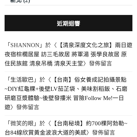
新北 (2)
近期迴響
「
SHANNON
」於〈
【清泉深度文化之旅】兩日遊
夜宿棕櫚居屋 訪三毛故居 將軍湯 張學良故居 原
住民族館 清泉吊橋 清泉天主堂
〉發佈留言
「
生活歐巴
」於〈
【台南】俗女養成記拍攝景點
~DIY紅龜粿+後壁LV茄芷袋、美味割稻飯、石磨
研磨豆漿體驗~後壁發摟米 冒險Follow Me!一日
遊
〉發佈留言
「
微笑的眼
」於〈
【台南秘境】約700棵阿勃勒~
台84線欣賞黃金波浪大道的美感
〉發佈留言