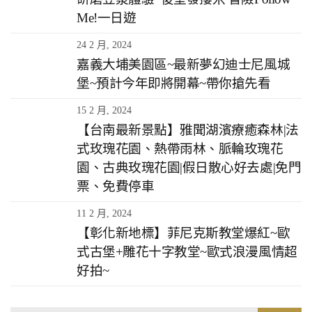
Me!一日遊
24 2 月, 2024
嘉義大埔美園區~最新夢幻迪士尼風城
堡~預計今年即將開幕~帶你搶先看
15 2 月, 2024
【台南最新景點】雅聞湖濱療癒森林|法
式玫瑰花園、熱帶雨林、脈輪玫瑰花
園、古典玫瑰花園|假日散心好去處|免門
票、免費停車
11 2 月, 2024
【彰化新地標】菲尼克斯教堂爆紅~歐
式古堡+雕花十字教堂~歐式浪漫風情超
好拍~