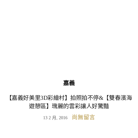
嘉義
【嘉義好美里3D彩繪村】拍照拍不停&【雙春濱海
遊憩區】瑰麗的雲彩讓人好驚豔
尚無留言
13 2 月, 2016