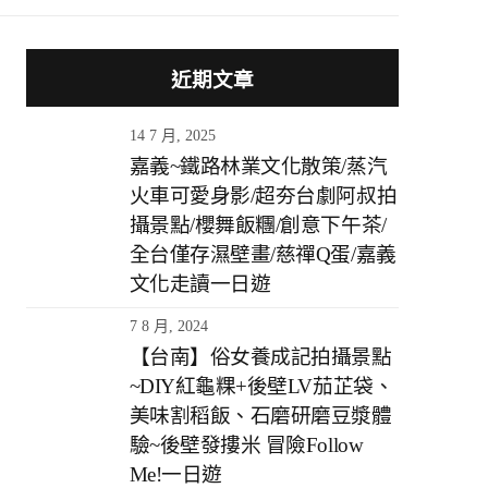
近期文章
14 7 月, 2025
嘉義~鐵路林業文化散策/蒸汽
火車可愛身影/超夯台劇阿叔拍
攝景點/櫻舞飯糰/創意下午茶/
全台僅存濕壁畫/慈禪Q蛋/嘉義
文化走讀一日遊
7 8 月, 2024
【台南】俗女養成記拍攝景點
~DIY紅龜粿+後壁LV茄芷袋、
美味割稻飯、石磨研磨豆漿體
驗~後壁發摟米 冒險Follow
Me!一日遊