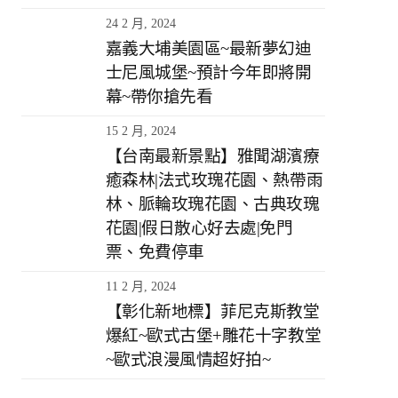
24 2 月, 2024
嘉義大埔美園區~最新夢幻迪
士尼風城堡~預計今年即將開
幕~帶你搶先看
15 2 月, 2024
【台南最新景點】雅聞湖濱療
癒森林|法式玫瑰花園、熱帶雨
林、脈輪玫瑰花園、古典玫瑰
花園|假日散心好去處|免門
票、免費停車
11 2 月, 2024
【彰化新地標】菲尼克斯教堂
爆紅~歐式古堡+雕花十字教堂
~歐式浪漫風情超好拍~