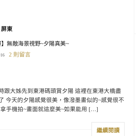
屏東
】無敵海景視野~夕陽真美~
2 則留言
016
時跟大姊先到東港碼頭賞夕陽 這裡在東港大橋盡
了 今天的夕陽感覺很美，像潑墨畫似的~感覺很不
拿手機拍~畫面就這麼美~如果能用 […]
繼續閱讀