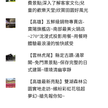
費景點|深入了解客家文化|兒
童的歡樂天堂|欣賞田園好風光
【高雄】五鮮級鍋物專賣店-
寶陽旗艦店~南部最美火鍋店
~270°沈浸式投影用餐~用餐時
體驗最浪漫的愉快感受
【雲林虎尾】縣定古蹟-涌翠
閣~免門票景點~保存完整的日
式建築~環境清幽寧靜
【高雄最新亮點】雙湖森林公
園實地走訪~繽紛彩虹花毯超
夢幻~搶先報你知~