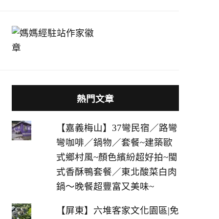
熱門文章
【嘉義梅山】37彎民宿／路彎
彎咖啡／鍋物／套餐~建築歐
式鄉村風~顏色繽紛超好拍~閩
式香酥鴨套餐／東北酸菜白肉
鍋～晚餐超豐富又美味~
【屏東】六堆客家文化園區|免