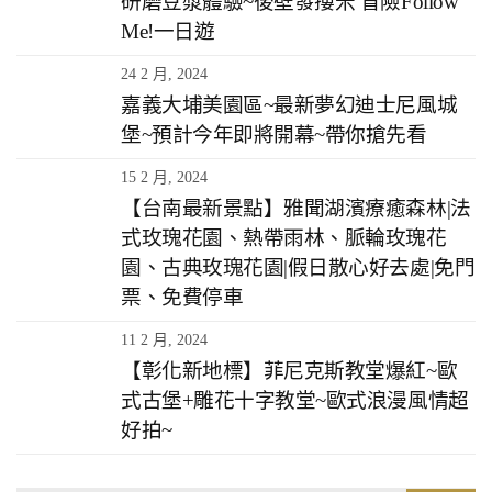
研磨豆漿體驗~後壁發摟米 冒險Follow
Me!一日遊
24 2 月, 2024
嘉義大埔美園區~最新夢幻迪士尼風城
堡~預計今年即將開幕~帶你搶先看
15 2 月, 2024
【台南最新景點】雅聞湖濱療癒森林|法
式玫瑰花園、熱帶雨林、脈輪玫瑰花
園、古典玫瑰花園|假日散心好去處|免門
票、免費停車
11 2 月, 2024
【彰化新地標】菲尼克斯教堂爆紅~歐
式古堡+雕花十字教堂~歐式浪漫風情超
好拍~