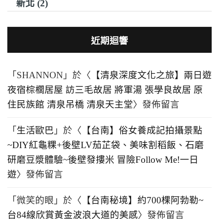
新北 (2)
近期迴響
「
SHANNON
」於〈
【清泉深度文化之旅】兩日遊
夜宿棕櫚居屋 訪三毛故居 將軍湯 張學良故居 原
住民族館 清泉吊橋 清泉天主堂
〉發佈留言
「
生活歐巴
」於〈
【台南】俗女養成記拍攝景點
~DIY紅龜粿+後壁LV茄芷袋、美味割稻飯、石磨
研磨豆漿體驗~後壁發摟米 冒險Follow Me!一日
遊
〉發佈留言
「
微笑的眼
」於〈
【台南秘境】約700棵阿勃勒~
台84線欣賞黃金波浪大道的美感
〉發佈留言