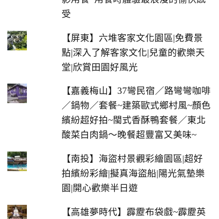
受
【屏東】六堆客家文化園區|免費景
點|深入了解客家文化|兒童的歡樂天
堂|欣賞田園好風光
【嘉義梅山】37彎民宿／路彎彎咖啡
／鍋物／套餐~建築歐式鄉村風~顏色
繽紛超好拍~閩式香酥鴨套餐／東北
酸菜白肉鍋～晚餐超豐富又美味~
【南投】海盜村景觀彩繪園區|超好
拍繽紛彩繪|擬真海盜船|陽光氣墊樂
園|開心歡樂半日遊
【高雄夢時代】霹靂布袋戲~霹靂英