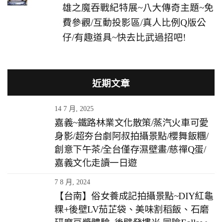
雄之魔吞戰紀特展~八大傳奇主題~免
費參觀/互動投影區/真人比例Q版公
仔/有趣道具~快去比武過招吧!
近期文章
14 7 月, 2025
嘉義~鐵路林業文化散策/蒸汽火車可愛
身影/超夯台劇阿叔拍攝景點/櫻舞飯糰/
創意下午茶/全台僅存濕壁畫/慈禪Q蛋/
嘉義文化走讀一日遊
7 8 月, 2024
【台南】俗女養成記拍攝景點~DIY紅龜
粿+後壁LV茄芷袋、美味割稻飯、石磨