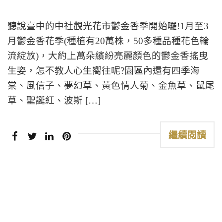
聽說臺中的中社觀光花市鬱金香季開始囉!1月至3
月鬱金香花季(種植有20萬株，50多種品種花色輪
流綻放)，大約上萬朵繽紛亮麗顏色的鬱金香搖曳
生姿，怎不教人心生嚮往呢?園區內還有四季海
棠、風信子、夢幻草、黃色情人菊、金魚草、鼠尾
草、聖誕紅、波斯 […]
繼續閱讀