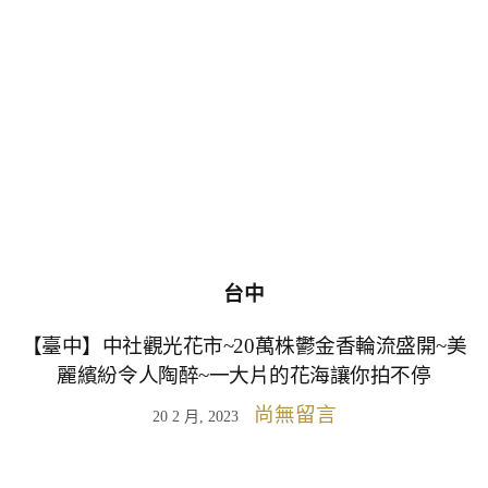
台中
【臺中】中社觀光花市~20萬株鬱金香輪流盛開~美
麗繽紛令人陶醉~一大片的花海讓你拍不停
尚無留言
20 2 月, 2023