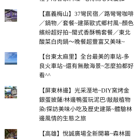
【嘉義梅山】37彎民宿／路彎彎咖啡
／鍋物／套餐~建築歐式鄉村風~顏色
繽紛超好拍~閩式香酥鴨套餐／東北
酸菜白肉鍋～晚餐超豐富又美味~
【台東太麻里】全台最美的車站-多
良火車站~還有無敵海景~怎麼拍都好
看^^
【屏東林邊】光采溼地~DIY窯烤金
銀蛋披薩/林邊鴨蛋玩泥巴/敲敲植物
染/探訪美味小吃及歷史建築~體驗林
邊風情的生態之旅
【高雄】悅誠廣場全新開幕~森林圖