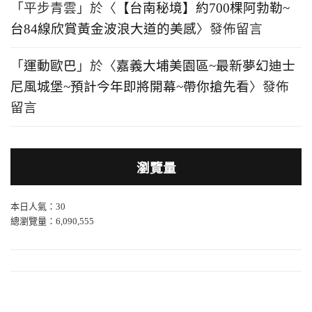
「
平步青雲
」於〈
【台南秘境】約700棵阿勃勒~
台84線欣賞黃金波浪大道的美感
〉發佈留言
「
運動歐巴
」於〈
嘉義大埔美園區~最新夢幻迪士
尼風城堡~預計今年即將開幕~帶你搶先看
〉發佈
留言
瀏覽量
本日人氣：30
總瀏覽量：6,090,555