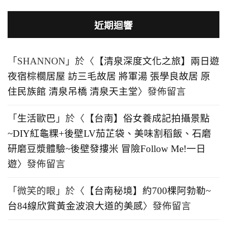
近期迴響
「
SHANNON
」於〈
【清泉深度文化之旅】兩日遊
夜宿棕櫚居屋 訪三毛故居 將軍湯 張學良故居 原
住民族館 清泉吊橋 清泉天主堂
〉發佈留言
「
生活歐巴
」於〈
【台南】俗女養成記拍攝景點
~DIY紅龜粿+後壁LV茄芷袋、美味割稻飯、石磨
研磨豆漿體驗~後壁發摟米 冒險Follow Me!一日
遊
〉發佈留言
「
微笑的眼
」於〈
【台南秘境】約700棵阿勃勒~
台84線欣賞黃金波浪大道的美感
〉發佈留言