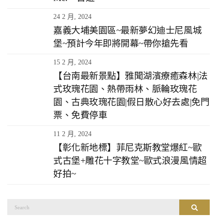
24 2 月, 2024
嘉義大埔美園區~最新夢幻迪士尼風城
堡~預計今年即將開幕~帶你搶先看
15 2 月, 2024
【台南最新景點】雅聞湖濱療癒森林|法
式玫瑰花園、熱帶雨林、脈輪玫瑰花
園、古典玫瑰花園|假日散心好去處|免門
票、免費停車
11 2 月, 2024
【彰化新地標】菲尼克斯教堂爆紅~歐
式古堡+雕花十字教堂~歐式浪漫風情超
好拍~
搜
搜尋
尋：