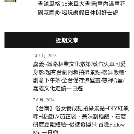
書館風格|15米巨大書牆|室內溫室花
園氛圍|吃喝玩樂假日休閒好去處
近期文章
14 7 月, 2025
嘉義~鐵路林業文化散策/蒸汽火車可愛
身影/超夯台劇阿叔拍攝景點/櫻舞飯糰/
創意下午茶/全台僅存濕壁畫/慈禪Q蛋/
嘉義文化走讀一日遊
7 8 月, 2024
【台南】俗女養成記拍攝景點~DIY紅龜
粿+後壁LV茄芷袋、美味割稻飯、石磨
研磨豆漿體驗~後壁發摟米 冒險Follow
Me!一日遊