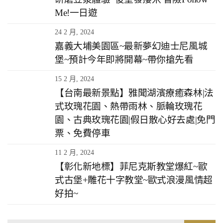
Me!一日遊
24 2 月, 2024
嘉義大埔美園區~最新夢幻迪士尼風城
堡~預計今年即將開幕~帶你搶先看
15 2 月, 2024
【台南最新景點】雅聞湖濱療癒森林|法
式玫瑰花園、熱帶雨林、脈輪玫瑰花
園、古典玫瑰花園|假日散心好去處|免門
票、免費停車
11 2 月, 2024
【彰化新地標】菲尼克斯教堂爆紅~歐
式古堡+雕花十字教堂~歐式浪漫風情超
好拍~