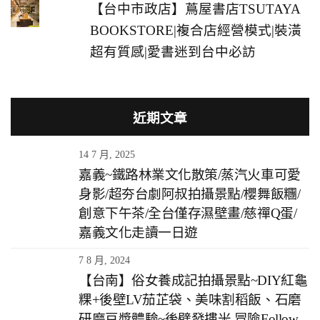
【台中市政店】蔦屋書店TSUTAYA
BOOKSTORE|複合店經營模式|裝潢
超有質感|愛書迷到台中必訪
近期文章
14 7 月, 2025
嘉義~鐵路林業文化散策/蒸汽火車可愛
身影/超夯台劇阿叔拍攝景點/櫻舞飯糰/
創意下午茶/全台僅存濕壁畫/慈禪Q蛋/
嘉義文化走讀一日遊
7 8 月, 2024
【台南】俗女養成記拍攝景點~DIY紅龜
粿+後壁LV茄芷袋、美味割稻飯、石磨
研磨豆漿體驗~後壁發摟米 冒險Follow