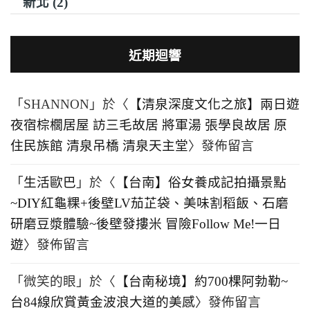
新北 (2)
近期迴響
「
SHANNON
」於〈
【清泉深度文化之旅】兩日遊
夜宿棕櫚居屋 訪三毛故居 將軍湯 張學良故居 原
住民族館 清泉吊橋 清泉天主堂
〉發佈留言
「
生活歐巴
」於〈
【台南】俗女養成記拍攝景點
~DIY紅龜粿+後壁LV茄芷袋、美味割稻飯、石磨
研磨豆漿體驗~後壁發摟米 冒險Follow Me!一日
遊
〉發佈留言
「
微笑的眼
」於〈
【台南秘境】約700棵阿勃勒~
台84線欣賞黃金波浪大道的美感
〉發佈留言