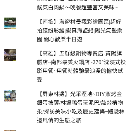
酸菜白肉鍋～晚餐超豐富又美味~
【南投】海盜村景觀彩繪園區|超好
拍繽紛彩繪|擬真海盜船|陽光氣墊樂
園|開心歡樂半日遊
【高雄】五鮮級鍋物專賣店-寶陽旗
艦店~南部最美火鍋店~270°沈浸式投
影用餐~用餐時體驗最浪漫的愉快感
受
【屏東林邊】光采溼地~DIY窯烤金
銀蛋披薩/林邊鴨蛋玩泥巴/敲敲植物
染/探訪美味小吃及歷史建築~體驗林
邊風情的生態之旅