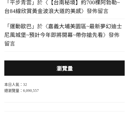
「
平步青雲
」於〈
【台南秘境】約700棵阿勃勒~
台84線欣賞黃金波浪大道的美感
〉發佈留言
「
運動歐巴
」於〈
嘉義大埔美園區~最新夢幻迪士
尼風城堡~預計今年即將開幕~帶你搶先看
〉發佈
留言
瀏覽量
本日人氣：32
總瀏覽量：6,090,557