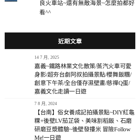
良火車站~還有無敵海景~怎麼拍都好
看^^
近期文章
14 7 月, 2025
嘉義~鐵路林業文化散策/蒸汽火車可愛
身影/超夯台劇阿叔拍攝景點/櫻舞飯糰/
創意下午茶/全台僅存濕壁畫/慈禪Q蛋/
嘉義文化走讀一日遊
7 8 月, 2024
【台南】俗女養成記拍攝景點~DIY紅龜
粿+後壁LV茄芷袋、美味割稻飯、石磨
研磨豆漿體驗~後壁發摟米 冒險Follow
Me!一日遊