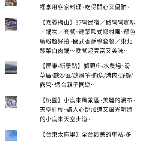
裡享用客家料理~吃得開心又優雅~
【嘉義梅山】37彎民宿／路彎彎咖啡
／鍋物／套餐~建築歐式鄉村風~顏色
繽紛超好拍~閩式香酥鴨套餐／東北
酸菜白肉鍋～晚餐超豐富又美味~
【屏東-新景點】獅頭庄-水農場~滑
草區/戲沙區/放風箏/釣魚/烤肉/野餐/
露營~適合親子同遊~
【桃園】小烏來風景區~美麗的瀑布~
天空繩橋~讓人心跳加速又風光明媚
的小烏來天空步道~
【台東太麻里】全台最美的車站-多