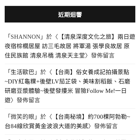
近期迴響
「
SHANNON
」於〈
【清泉深度文化之旅】兩日遊
夜宿棕櫚居屋 訪三毛故居 將軍湯 張學良故居 原
住民族館 清泉吊橋 清泉天主堂
〉發佈留言
「
生活歐巴
」於〈
【台南】俗女養成記拍攝景點
~DIY紅龜粿+後壁LV茄芷袋、美味割稻飯、石磨
研磨豆漿體驗~後壁發摟米 冒險Follow Me!一日
遊
〉發佈留言
「
微笑的眼
」於〈
【台南秘境】約700棵阿勃勒~
台84線欣賞黃金波浪大道的美感
〉發佈留言