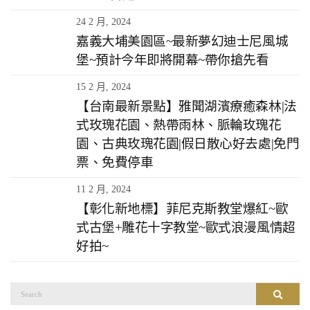
24 2 月, 2024
嘉義大埔美園區~最新夢幻迪士尼風城
堡~預計今年即將開幕~帶你搶先看
15 2 月, 2024
【台南最新景點】雅聞湖濱療癒森林|法
式玫瑰花園、熱帶雨林、脈輪玫瑰花
園、古典玫瑰花園|假日散心好去處|免門
票、免費停車
11 2 月, 2024
【彰化新地標】菲尼克斯教堂爆紅~歐
式古堡+雕花十字教堂~歐式浪漫風情超
好拍~
搜
搜尋
尋：