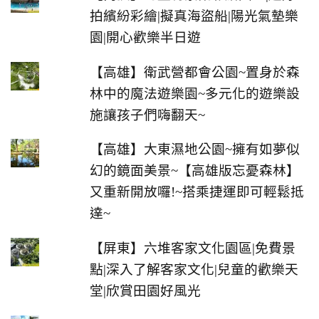
拍繽紛彩繪|擬真海盜船|陽光氣墊樂
園|開心歡樂半日遊
【高雄】衛武營都會公園~置身於森
林中的魔法遊樂園~多元化的遊樂設
施讓孩子們嗨翻天~
【高雄】大東濕地公園~擁有如夢似
幻的鏡面美景~【高雄版忘憂森林】
又重新開放囉!~搭乘捷運即可輕鬆抵
達~
【屏東】六堆客家文化園區|免費景
點|深入了解客家文化|兒童的歡樂天
堂|欣賞田園好風光