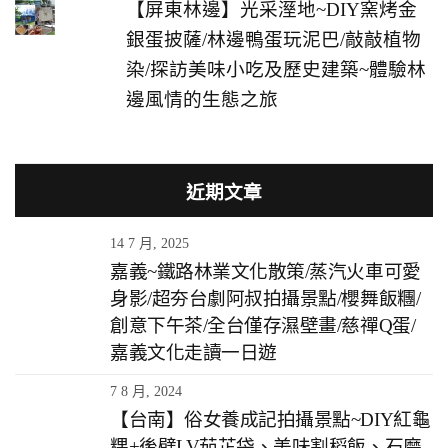
【屏東林邊】光采溼地~DIY窯烤金
銀蛋披薩/林邊鴨蛋玩泥巴/敲敲植物
染/探訪美味小吃及歷史建築~體驗林
邊風情的生態之旅
近期文章
14 7 月, 2025
嘉義~鐵路林業文化散策/蒸汽火車可愛
身影/超夯台劇阿叔拍攝景點/櫻舞飯糰/
創意下午茶/全台僅存濕壁畫/慈禪Q蛋/
嘉義文化走讀一日遊
7 8 月, 2024
【台南】俗女養成記拍攝景點~DIY紅龜
粿+後壁LV茄芷袋、美味割稻飯、石磨