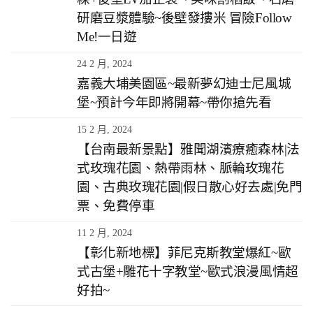
研磨豆漿體驗~後壁發摟米 冒險Follow
Me!一日遊
24 2 月, 2024
嘉義大埔美園區~最新夢幻迪士尼風城
堡~預計今年即將開幕~帶你搶先看
15 2 月, 2024
【台南最新景點】雅聞湖濱療癒森林|法
式玫瑰花園、熱帶雨林、脈輪玫瑰花
園、古典玫瑰花園|假日散心好去處|免門
票、免費停車
11 2 月, 2024
【彰化新地標】菲尼克斯教堂爆紅~歐
式古堡+雕花十字教堂~歐式浪漫風情超
好拍~