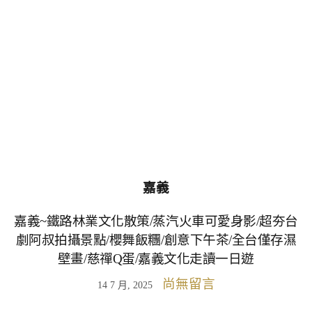
嘉義
嘉義~鐵路林業文化散策/蒸汽火車可愛身影/超夯台
劇阿叔拍攝景點/櫻舞飯糰/創意下午茶/全台僅存濕
壁畫/慈禪Q蛋/嘉義文化走讀一日遊
尚無留言
14 7 月, 2025