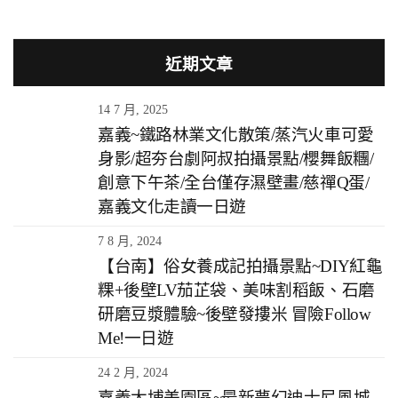
近期文章
14 7 月, 2025
嘉義~鐵路林業文化散策/蒸汽火車可愛
身影/超夯台劇阿叔拍攝景點/櫻舞飯糰/
創意下午茶/全台僅存濕壁畫/慈禪Q蛋/
嘉義文化走讀一日遊
7 8 月, 2024
【台南】俗女養成記拍攝景點~DIY紅龜
粿+後壁LV茄芷袋、美味割稻飯、石磨
研磨豆漿體驗~後壁發摟米 冒險Follow
Me!一日遊
24 2 月, 2024
嘉義大埔美園區~最新夢幻迪士尼風城