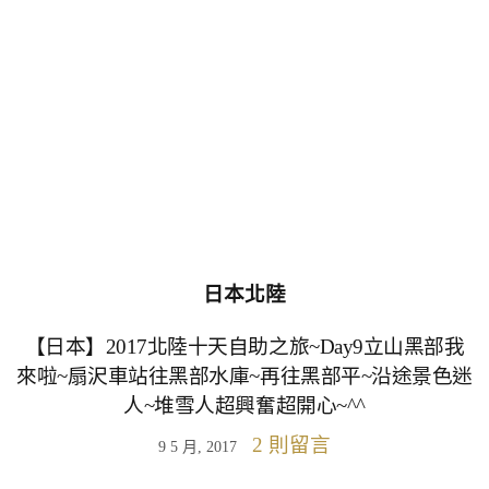
日本北陸
【日本】2017北陸十天自助之旅~Day9立山黑部我
來啦~扇沢車站往黑部水庫~再往黑部平~沿途景色迷
人~堆雪人超興奮超開心~^^
2 則留言
9 5 月, 2017