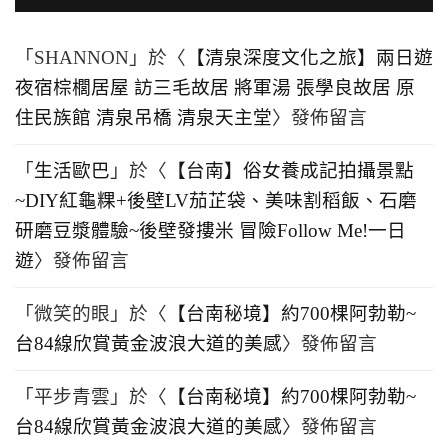
「
SHANNON
」於〈
【清泉深度文化之旅】兩日遊
夜宿棕櫚居屋 訪三毛故居 將軍湯 張學良故居 原
住民族館 清泉吊橋 清泉天主堂
〉發佈留言
「
生活歐巴
」於〈
【台南】俗女養成記拍攝景點
~DIY紅龜粿+後壁LV茄芷袋、美味割稻飯、石磨
研磨豆漿體驗~後壁發摟米 冒險Follow Me!一日
遊
〉發佈留言
「
微笑的眼
」於〈
【台南秘境】約700棵阿勃勒~
台84線欣賞黃金波浪大道的美感
〉發佈留言
「
平步青雲
」於〈
【台南秘境】約700棵阿勃勒~
台84線欣賞黃金波浪大道的美感
〉發佈留言