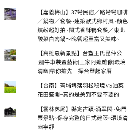
【嘉義梅山】37彎民宿／路彎彎咖啡
／鍋物／套餐~建築歐式鄉村風~顏色
繽紛超好拍~閩式香酥鴨套餐／東北
酸菜白肉鍋～晚餐超豐富又美味~
【高雄最新景點】台塑王氏昆仲公
園|牛車裝置藝術|王家阿嬤雕像|環境
清幽|帶你搶先一探台塑起家厝
【台南】菁埔埤落羽松秘境VS油菜
花田盛開~真的是美到不要不要的
【雲林虎尾】縣定古蹟-涌翠閣~免門
票景點~保存完整的日式建築~環境清
幽寧靜