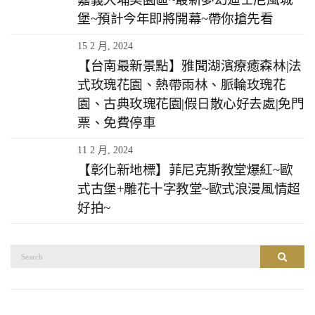
堡~預計今年即將開幕~帶你搶先看
15 2 月, 2024
【台南最新景點】雅聞湖濱療癒森林|法
式玫瑰花園、熱帶雨林、脈輪玫瑰花
園、古典玫瑰花園|假日散心好去處|免門
票、免費停車
11 2 月, 2024
【彰化新地標】菲尼克斯教堂爆紅~歐
式古堡+雕花十字教堂~歐式浪漫風情超
好拍~
搜
搜尋
尋：