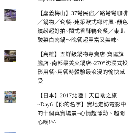
【嘉義梅山】37彎民宿／路彎彎咖啡
／鍋物／套餐~建築歐式鄉村風~顏色
繽紛超好拍~閩式香酥鴨套餐／東北
酸菜白肉鍋～晚餐超豐富又美味~
【高雄】五鮮級鍋物專賣店-寶陽旗
艦店~南部最美火鍋店~270°沈浸式投
影用餐~用餐時體驗最浪漫的愉快感
受
【日本】2017北陸十天自助之旅
~Day6【你的名字】實地走訪電影中
的十個真實場景~心情超悸動、超開
心啊!^^