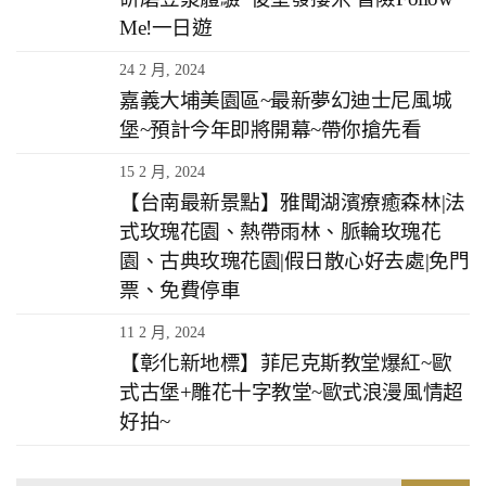
Me!一日遊
24 2 月, 2024
嘉義大埔美園區~最新夢幻迪士尼風城
堡~預計今年即將開幕~帶你搶先看
15 2 月, 2024
【台南最新景點】雅聞湖濱療癒森林|法
式玫瑰花園、熱帶雨林、脈輪玫瑰花
園、古典玫瑰花園|假日散心好去處|免門
票、免費停車
11 2 月, 2024
【彰化新地標】菲尼克斯教堂爆紅~歐
式古堡+雕花十字教堂~歐式浪漫風情超
好拍~