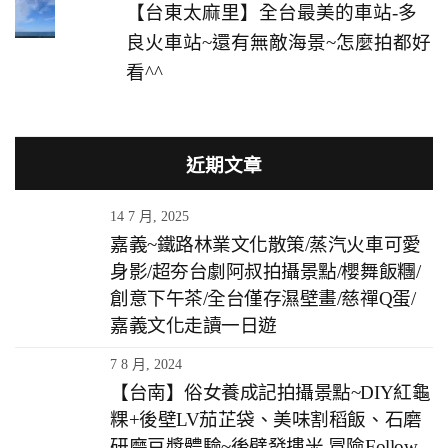
【台東太麻里】全台最美的車站-多
良火車站~還有無敵海景~怎麼拍都好
看^^
近期文章
14 7 月, 2025
嘉義~鐵路林業文化散策/蒸汽火車可愛
身影/超夯台劇阿叔拍攝景點/櫻舞飯糰/
創意下午茶/全台僅存濕壁畫/慈禪Q蛋/
嘉義文化走讀一日遊
7 8 月, 2024
【台南】俗女養成記拍攝景點~DIY紅龜
粿+後壁LV茄芷袋、美味割稻飯、石磨
研磨豆漿體驗~後壁發摟米 冒險Follow