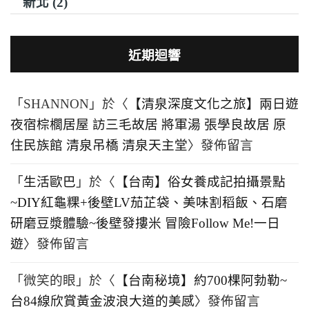
新北 (2)
近期迴響
「
SHANNON
」於〈
【清泉深度文化之旅】兩日遊
夜宿棕櫚居屋 訪三毛故居 將軍湯 張學良故居 原
住民族館 清泉吊橋 清泉天主堂
〉發佈留言
「
生活歐巴
」於〈
【台南】俗女養成記拍攝景點
~DIY紅龜粿+後壁LV茄芷袋、美味割稻飯、石磨
研磨豆漿體驗~後壁發摟米 冒險Follow Me!一日
遊
〉發佈留言
「
微笑的眼
」於〈
【台南秘境】約700棵阿勃勒~
台84線欣賞黃金波浪大道的美感
〉發佈留言