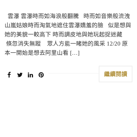
雲瀑 雲瀑時而如海浪般翻騰 時而如音樂般流洩
山嵐姑娘時而淘氣地遮住雲瀑嬌羞的臉 似是想與
她的美貌一較高下 時而調皮地與她玩起捉迷藏
倏忽消失無蹤 眾人方能一睹她的風采 12/20 原
本一開始是想去阿里山看 […]
繼續閱讀