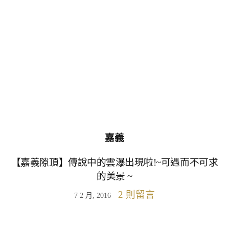
嘉義
【嘉義隙頂】傳說中的雲瀑出現啦!~可遇而不可求
的美景 ~
2 則留言
7 2 月, 2016