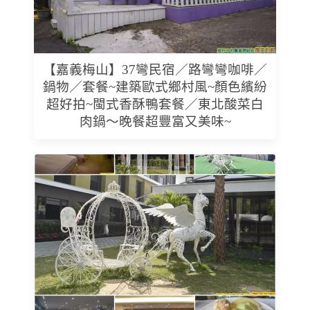
【嘉義梅山】37彎民宿／路彎彎咖啡／
鍋物／套餐~建築歐式鄉村風~顏色繽紛
超好拍~閩式香酥鴨套餐／東北酸菜白
肉鍋～晚餐超豐富又美味~