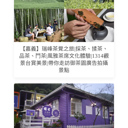
【嘉義】瑞峰茶覺之旅|採茶、揉茶、
品茶、鬥茶|風雅茶席文化體驗|1314觀
景台賞美景|帶你走訪御茶園廣告拍攝
景點