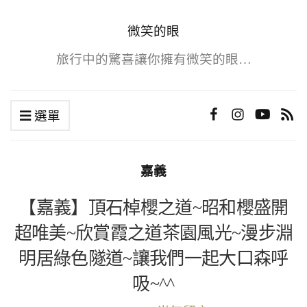
微笑的眼
旅行中的驚喜讓你擁有微笑的眼…
選單
嘉義
【嘉義】頂石棹櫻之道~昭和櫻盛開
超唯美~欣賞霞之道茶園風光~漫步淵
明居綠色隧道~讓我們一起大口森呼
吸~^^