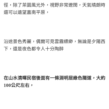
徑，除了茶園風光外，視野非常遼闊，天氣晴朗時
還可以遠望嘉南平原，
沿途景色秀麗，偶爾可見雲霧縹緲，無論是夕陽西
下，還是夜色都令人十分陶醉
在山水清暉民宿後面有一條淵明居綠色隧道，大約
100公尺左右，