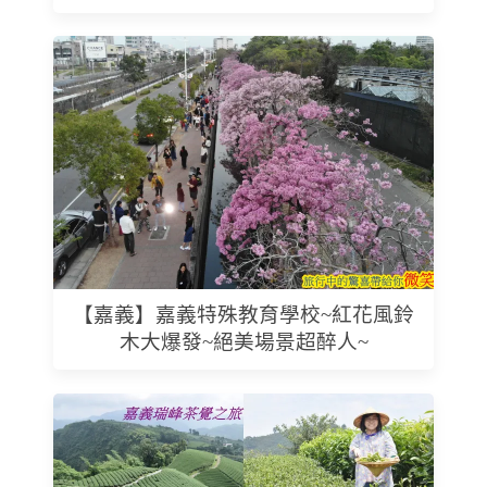
【嘉義】嘉義特殊教育學校~紅花風鈴
木大爆發~絕美場景超醉人~