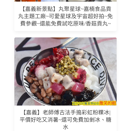
【嘉義新景點】丸聚星球~嘉楠食品貢
丸主題工廠~可愛星球及宇宙超好拍~免
費參觀~還能免費試吃原味/香菇貢丸~
【嘉義】老師傅古法手搗彩虹粉粿冰|
平價好吃又消暑~還可免費加剉冰、糖
水