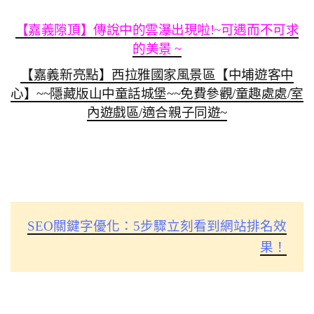
【嘉義隙頂】傳說中的雲瀑出現啦!~可遇而不可求
的美景 ~
【嘉義新亮點】西拉雅國家風景區【中埔遊客中
心】~~隱藏版山中童話城堡~~免費參觀/童趣處處/室
內遊戲區/適合親子同遊~
SEO關鍵字優化：5步驟立刻看到網站排名效
果！