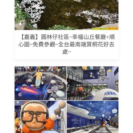
【嘉義】圓林仔社區~幸福山丘餐廳+順
心園~免費參觀~全台最南端賞桐花好去
處~