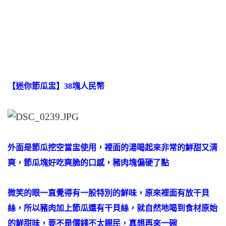
【迷你節瓜盅】38塊人民幣
外面是節瓜挖空當盅使用，裡面的湯喝起來非常的鮮甜又清
爽，節瓜塊好吃爽脆的口感，豬肉塊偏硬了點
微笑的眼一直覺得有一股特別的鮮味，原來裡面有放干貝
絲，所以豬肉加上節瓜還有干貝絲，就自然地喝到食材原始
的鮮甜味，要不是價錢不太親民，真想再來一碗