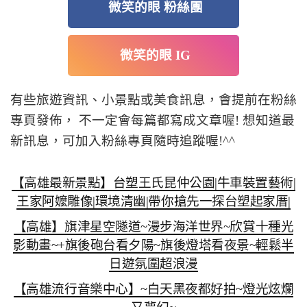
微笑的眼 粉絲團
微笑的眼 IG
有些旅遊資訊、小景點或美食訊息，會提前在粉絲
專頁發佈， 不一定會每篇都寫成文章喔! 想知道最
新訊息，可加入粉絲專頁隨時追蹤喔!^^
【高雄最新景點】台塑王氏昆仲公園|牛車裝置藝術|
王家阿嬤雕像|環境清幽|帶你搶先一探台塑起家厝|
【高雄】旗津星空隧道~漫步海洋世界~欣賞十種光
影動畫~+旗後砲台看夕陽~旗後燈塔看夜景~輕鬆半
日遊氛圍超浪漫
【高雄流行音樂中心】~白天黑夜都好拍~燈光炫爛