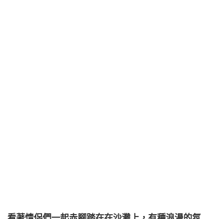
看著情侶們一起赤腳踏在在沙灘上，有種浪漫的氛