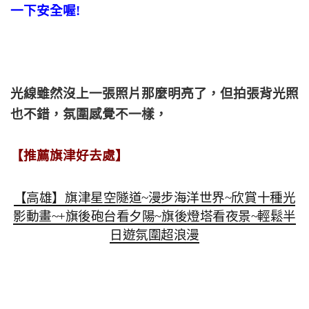
一下安全喔!
光線雖然沒上一張照片那麼明亮了，但拍張背光照
也不錯，氛圍感覺不一樣，
【推薦旗津好去處】
【高雄】旗津星空隧道~漫步海洋世界~欣賞十種光
影動畫~+旗後砲台看夕陽~旗後燈塔看夜景~輕鬆半
日遊氛圍超浪漫