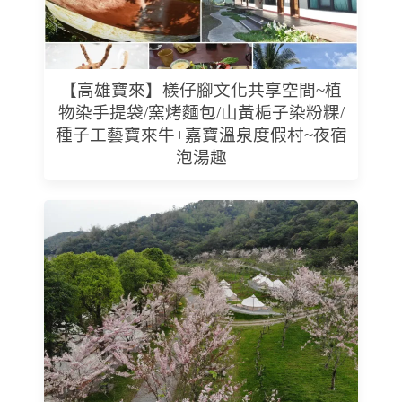
【高雄寶來】檨仔腳文化共享空間~植
物染手提袋/窯烤麵包/山黃梔子染粉粿/
種子工藝寶來牛+嘉寶溫泉度假村~夜宿
泡湯趣