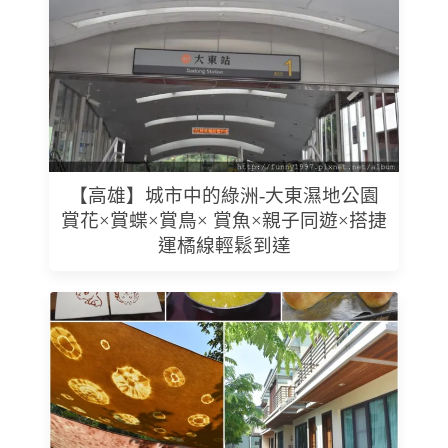
【高雄】城市中的綠洲-大東濕地公園
賞花×賞蝶×賞鳥× 賞魚×親子同遊×搭捷
運橘線輕鬆到達