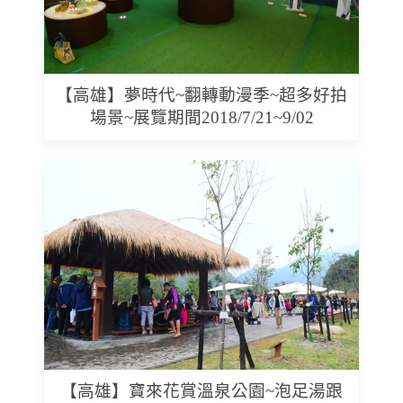
【高雄】夢時代~翻轉動漫季~超多好拍
場景~展覽期間2018/7/21~9/02
【高雄】寶來花賞溫泉公園~泡足湯跟