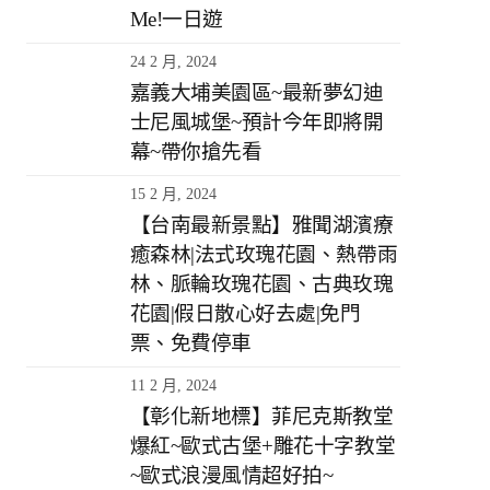
Me!一日遊
24 2 月, 2024
嘉義大埔美園區~最新夢幻迪
士尼風城堡~預計今年即將開
幕~帶你搶先看
15 2 月, 2024
【台南最新景點】雅聞湖濱療
癒森林|法式玫瑰花園、熱帶雨
林、脈輪玫瑰花園、古典玫瑰
花園|假日散心好去處|免門
票、免費停車
11 2 月, 2024
【彰化新地標】菲尼克斯教堂
爆紅~歐式古堡+雕花十字教堂
~歐式浪漫風情超好拍~