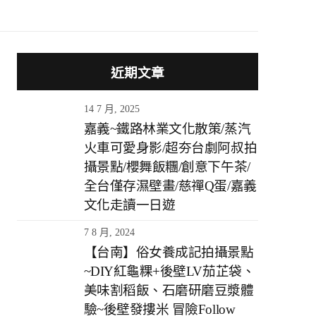
近期文章
14 7 月, 2025
嘉義~鐵路林業文化散策/蒸汽
火車可愛身影/超夯台劇阿叔拍
攝景點/櫻舞飯糰/創意下午茶/
全台僅存濕壁畫/慈禪Q蛋/嘉義
文化走讀一日遊
7 8 月, 2024
【台南】俗女養成記拍攝景點
~DIY紅龜粿+後壁LV茄芷袋、
美味割稻飯、石磨研磨豆漿體
驗~後壁發摟米 冒險Follow