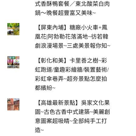
式香酥鴨套餐／東北酸菜白肉
鍋～晚餐超豐富又美味~
【屏東內埔】糖廠小火車+鳳
凰花|阿勃勒花落滿地~彷若韓
劇浪漫場景~三處美景報你知~
【彰化和美】卡里善之樹~彩
虹跑道/童趣彩繪牆/裝置藝術/
彩虹傘巷弄~超夯景點怎麼拍
都繽紛~
【高雄最新景點】吳家文化果
園~古色古香中式建築~美麗創
意圖案超吸睛~全部純手工打
造~