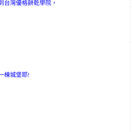
到台灣優格餅乾學院，
一棟城堡耶!