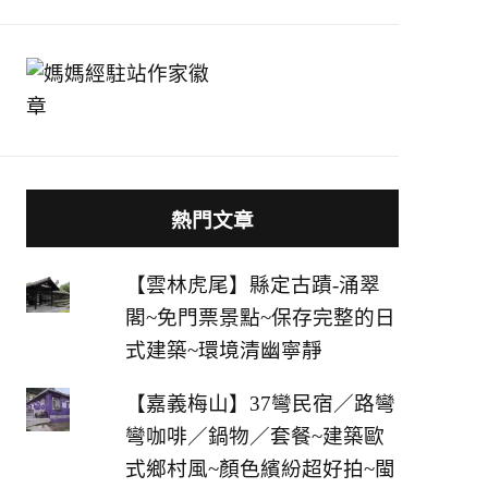
熱門文章
【雲林虎尾】縣定古蹟-涌翠
閣~免門票景點~保存完整的日
式建築~環境清幽寧靜
【嘉義梅山】37彎民宿／路彎
彎咖啡／鍋物／套餐~建築歐
式鄉村風~顏色繽紛超好拍~閩