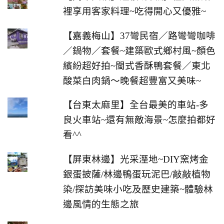
裡享用客家料理~吃得開心又優雅~
【嘉義梅山】37彎民宿／路彎彎咖啡
／鍋物／套餐~建築歐式鄉村風~顏色
繽紛超好拍~閩式香酥鴨套餐／東北
酸菜白肉鍋～晚餐超豐富又美味~
【台東太麻里】全台最美的車站-多
良火車站~還有無敵海景~怎麼拍都好
看^^
【屏東林邊】光采溼地~DIY窯烤金
銀蛋披薩/林邊鴨蛋玩泥巴/敲敲植物
染/探訪美味小吃及歷史建築~體驗林
邊風情的生態之旅