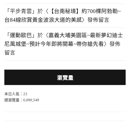
「
平步青雲
」於〈
【台南秘境】約700棵阿勃勒~
台84線欣賞黃金波浪大道的美感
〉發佈留言
「
運動歐巴
」於〈
嘉義大埔美園區~最新夢幻迪士
尼風城堡~預計今年即將開幕~帶你搶先看
〉發佈
留言
瀏覽量
本日人氣：23
總瀏覽量：6,090,549