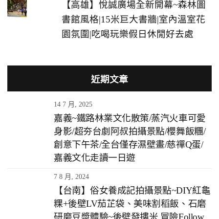
【高雄】悅誠廣場全新開幕~森林圖
書館風格|15米巨大書牆|室內溫室花
園氛圍|吃喝玩樂假日休閒好去處
近期文章
14 7 月, 2025
嘉義~鐵路林業文化散策/蒸汽火車可愛
身影/超夯台劇阿叔拍攝景點/櫻舞飯糰/
創意下午茶/全台僅存濕壁畫/慈禪Q蛋/
嘉義文化走讀一日遊
7 8 月, 2024
【台南】俗女養成記拍攝景點~DIY紅龜
粿+後壁LV茄芷袋、美味割稻飯、石磨
研磨豆漿體驗~後壁發摟米 冒險Follow