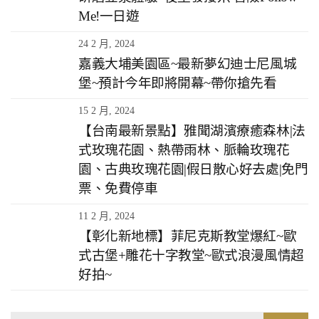
Me!一日遊
24 2 月, 2024
嘉義大埔美園區~最新夢幻迪士尼風城
堡~預計今年即將開幕~帶你搶先看
15 2 月, 2024
【台南最新景點】雅聞湖濱療癒森林|法
式玫瑰花園、熱帶雨林、脈輪玫瑰花
園、古典玫瑰花園|假日散心好去處|免門
票、免費停車
11 2 月, 2024
【彰化新地標】菲尼克斯教堂爆紅~歐
式古堡+雕花十字教堂~歐式浪漫風情超
好拍~