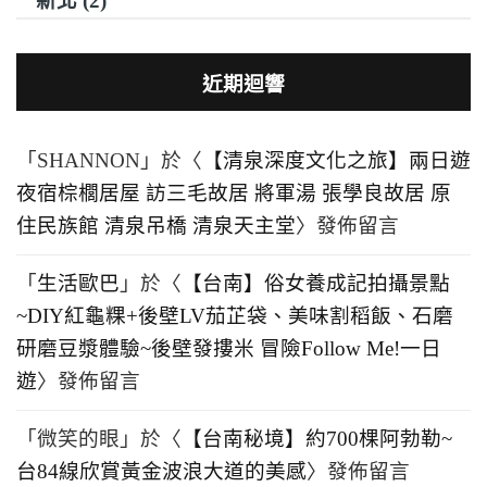
新北 (2)
近期迴響
「
SHANNON
」於〈
【清泉深度文化之旅】兩日遊
夜宿棕櫚居屋 訪三毛故居 將軍湯 張學良故居 原
住民族館 清泉吊橋 清泉天主堂
〉發佈留言
「
生活歐巴
」於〈
【台南】俗女養成記拍攝景點
~DIY紅龜粿+後壁LV茄芷袋、美味割稻飯、石磨
研磨豆漿體驗~後壁發摟米 冒險Follow Me!一日
遊
〉發佈留言
「
微笑的眼
」於〈
【台南秘境】約700棵阿勃勒~
台84線欣賞黃金波浪大道的美感
〉發佈留言