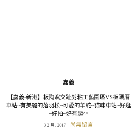
嘉義
【嘉義-新港】板陶窯交趾剪粘工藝園區VS板頭厝
車站~有美麗的落羽松~可愛的羊駝~貓咪車站~好逛
~好拍~好有趣^^
尚無留言
3 2 月, 2017