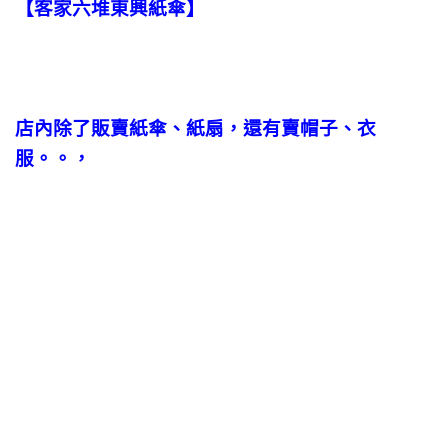
【客家六堆東興紙傘】
店內除了販賣紙傘、紙扇，還有賣帽子、衣
服。。，