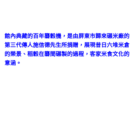
館內典藏的百年礱穀機，是由屏東市歸來碾米廠的
第三代傳人施信德先生所捐贈，展現昔日六堆米倉
的榮景、稻穀在礱間碾製的過程，客家米食文化的
意涵。