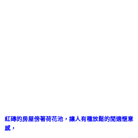
紅磚的房屋傍著荷花池，讓人有種放鬆的閒適愜意
感，