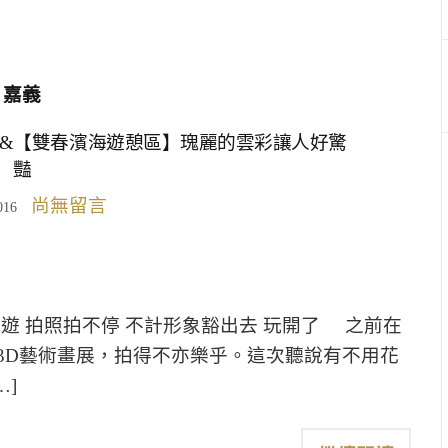
嘉義
停&【雙春濱海遊憩區】瑰麗的雲彩讓人好驚
豔
尚無留言
016
日遊 拍照拍不停 不計形象豁出去 玩開了 之前在
3D藝術畫展，拍得不亦樂乎。這次聽說有不用花
…]