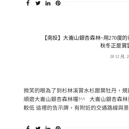
【南投】大崙山銀杏森林~用270度的
秋冬正是賞
20 12 月, 
微笑的眼為了到杉林溪賞水杉跟葉牡丹，規
順遊大崙山銀杏森林囉!^^ 大崙山銀杏森
較低 這裡的告示牌，有附近的交通路線與景