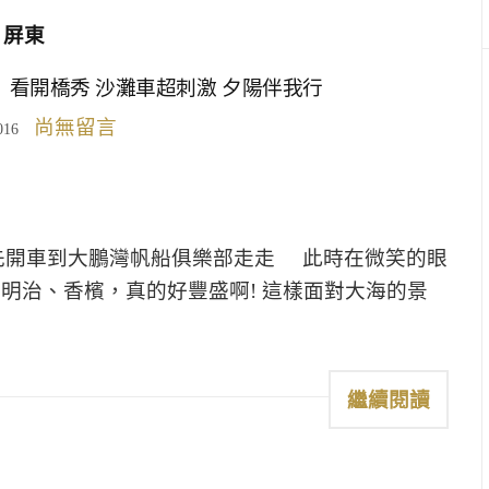
屏東
看開橋秀 沙灘車超刺激 夕陽伴我行
尚無留言
016
先開車到大鵬灣帆船俱樂部走走 此時在微笑的眼
明治、香檳，真的好豐盛啊! 這樣面對大海的景
繼續閱讀