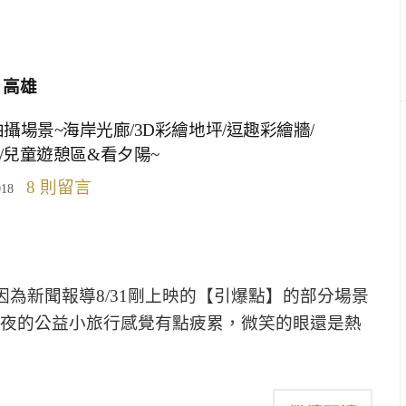
高雄
場景~海岸光廊/3D彩繪地坪/逗趣彩繪牆/
/兒童遊憩區&看夕陽~
8 則留言
018
因為新聞報導8/31剛上映的【引爆點】的部分場景
一夜的公益小旅行感覺有點疲累，微笑的眼還是熱