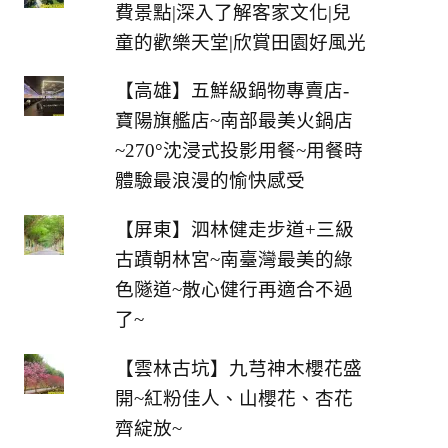
費景點|深入了解客家文化|兒
童的歡樂天堂|欣賞田園好風光
【高雄】五鮮級鍋物專賣店-
寶陽旗艦店~南部最美火鍋店
~270°沈浸式投影用餐~用餐時
體驗最浪漫的愉快感受
【屏東】泗林健走步道+三級
古蹟朝林宮~南臺灣最美的綠
色隧道~散心健行再適合不過
了~
【雲林古坑】九芎神木櫻花盛
開~紅粉佳人、山櫻花、杏花
齊綻放~