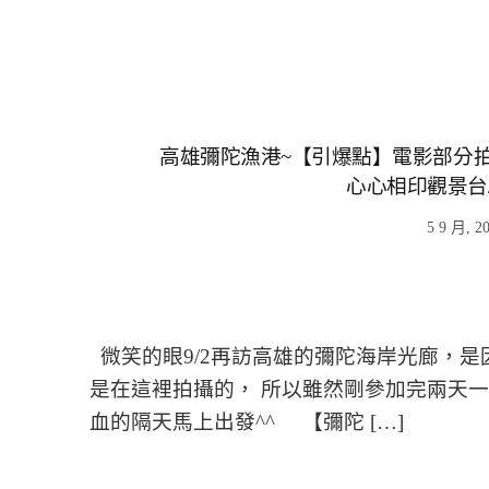
高雄彌陀漁港~【引爆點】電影部分拍攝
心心相印觀景台
5 9 月, 2
微笑的眼9/2再訪高雄的彌陀海岸光廊，是
是在這裡拍攝的， 所以雖然剛參加完兩天
血的隔天馬上出發^^ 【彌陀 […]