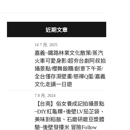
近期文章
14 7 月, 2025
嘉義~鐵路林業文化散策/蒸汽
火車可愛身影/超夯台劇阿叔拍
攝景點/櫻舞飯糰/創意下午茶/
全台僅存濕壁畫/慈禪Q蛋/嘉義
文化走讀一日遊
7 8 月, 2024
【台南】俗女養成記拍攝景點
~DIY紅龜粿+後壁LV茄芷袋、
美味割稻飯、石磨研磨豆漿體
驗~後壁發摟米 冒險Follow