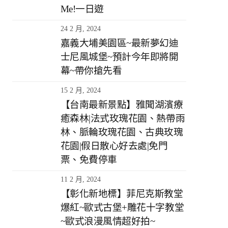
Me!一日遊
24 2 月, 2024
嘉義大埔美園區~最新夢幻迪
士尼風城堡~預計今年即將開
幕~帶你搶先看
15 2 月, 2024
【台南最新景點】雅聞湖濱療
癒森林|法式玫瑰花園、熱帶雨
林、脈輪玫瑰花園、古典玫瑰
花園|假日散心好去處|免門
票、免費停車
11 2 月, 2024
【彰化新地標】菲尼克斯教堂
爆紅~歐式古堡+雕花十字教堂
~歐式浪漫風情超好拍~