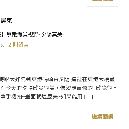
屏東
】無敵海景視野~夕陽真美~
2 則留言
016
時跟大姊先到東港碼頭賞夕陽 這裡在東港大橋盡
了 今天的夕陽感覺很美，像潑墨畫似的~感覺很不
拿手機拍~畫面就這麼美~如果能用 […]
繼續閱讀