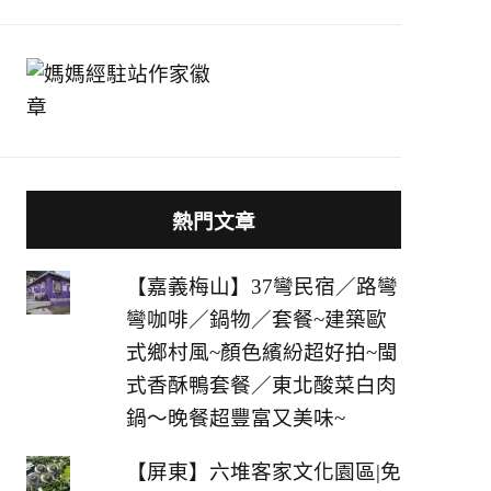
熱門文章
【嘉義梅山】37彎民宿／路彎
彎咖啡／鍋物／套餐~建築歐
式鄉村風~顏色繽紛超好拍~閩
式香酥鴨套餐／東北酸菜白肉
鍋～晚餐超豐富又美味~
【屏東】六堆客家文化園區|免