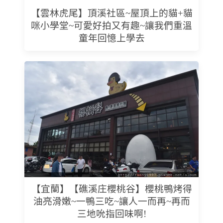
【雲林虎尾】頂溪社區~屋頂上的貓+貓
咪小學堂~可愛好拍又有趣~讓我們重溫
童年回憶上學去
【宜蘭】【礁溪庄櫻桃谷】櫻桃鴨烤得
油亮滑嫩~一鴨三吃~讓人一而再~再而
三地吮指回味啊!