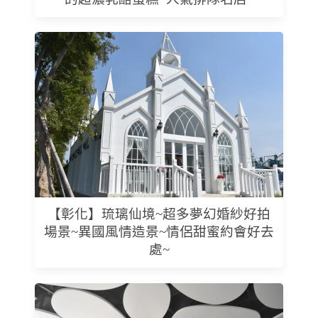
【彰化】琉璃仙境~超多夢幻婚紗好拍
場景~異國風情造景~情侶甜蜜約會好去
處~