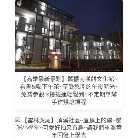
【高雄最新景點】舊振南漢餅文化館~
看書&喝下午茶~享受悠閒的午後時光~
免費參觀 ×搭捷運輕鬆到×不定期舉辦
手作烘培課程