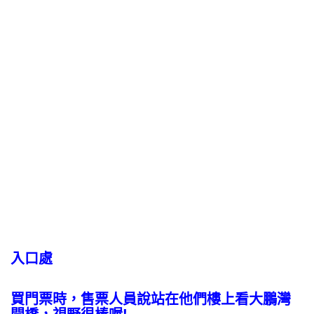
入口處
買門票時，售票人員說站在他們樓上看大鵬灣
開橋，視野很棒喔!