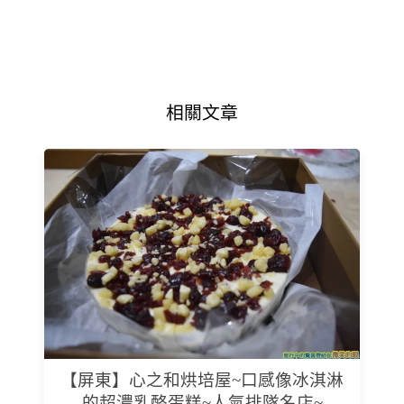
相關文章
【屏東】心之和烘培屋~口感像冰淇淋
的超濃乳酪蛋糕~人氣排隊名店~