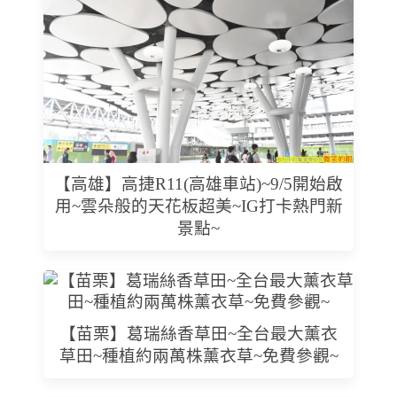
【高雄】高捷R11(高雄車站)~9/5開始啟
用~雲朵般的天花板超美~IG打卡熱門新
景點~
【苗栗】葛瑞絲香草田~全台最大薰衣
草田~種植約兩萬株薰衣草~免費參觀~