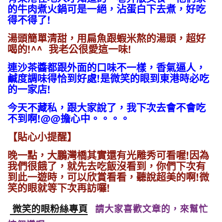
的牛肉煮火鍋可是一絕，沾蛋白下去煮，好吃
得不得了!
湯頭簡單清甜，用扁魚跟蝦米熬的湯頭，超好
喝的!^^ 我老公很愛這一味!
連沙茶醬都跟外面的口味不一樣，香氣逼人，
鹹度調味得恰到好處!
是微笑的眼到東港時必吃
的一家店!
今天不藏私，跟大家說了，我下次去會不會吃
不到啊!@@擔心中。。。。
【貼心小提醒】
晚一點，大鵬灣橋其實還有光雕秀可看喔!因為
我們很餓了，就先去吃飯沒看到，你們下次有
到此一遊時，可以欣賞看看，聽說超美的啊!微
笑的眼就等下次再訪囉!
微笑的眼粉絲專頁
請大家喜歡文章的，來幫忙