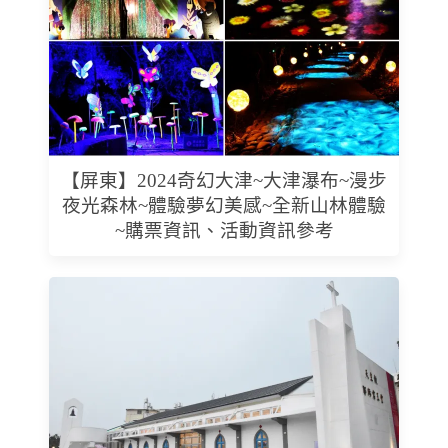
【屏東】2024奇幻大津~大津瀑布~漫步
夜光森林~體驗夢幻美感~全新山林體驗
~購票資訊、活動資訊參考