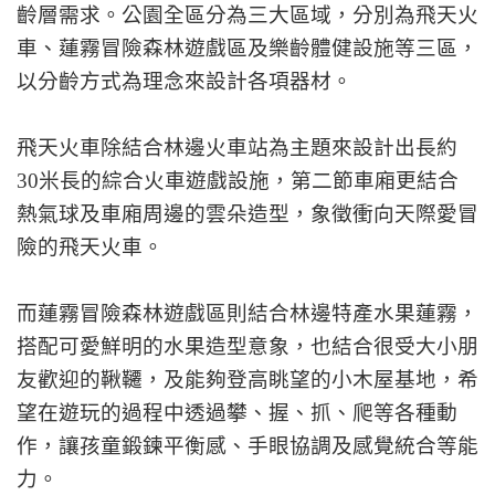
齡層需求。公園全區分為三大區域，分別為飛天火
車、蓮霧冒險森林遊戲區及樂齡體健設施等三區，
以分齡方式為理念來設計各項器材。
飛天火車除結合林邊火車站為主題來設計出長約
30米長的綜合火車遊戲設施，第二節車廂更結合
熱氣球及車廂周邊的雲朵造型，象徵衝向天際愛冒
險的飛天火車。
而蓮霧冒險森林遊戲區則結合林邊特產水果蓮霧，
搭配可愛鮮明的水果造型意象，也結合很受大小朋
友歡迎的鞦韆，及能夠登高眺望的小木屋基地，希
望在遊玩的過程中透過攀、握、抓、爬等各種動
作，讓孩童鍛鍊平衡感、手眼協調及感覺統合等能
力。