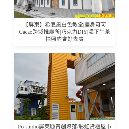
【屏東】希臘風白色教堂|變身可可
Cacao跨域推廣所|巧克力DIY|喝下午茶
拍照約會好去處
I/o studio屏東縣青創聚落/彩虹貨櫃屋市