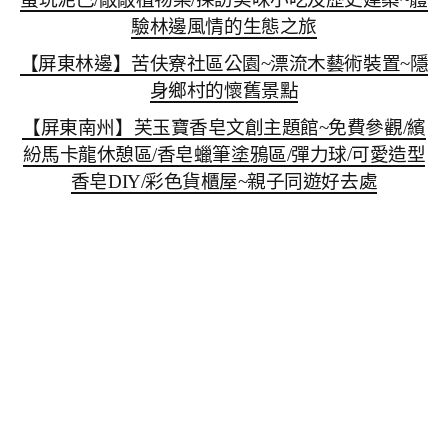
驗林邊風情的生態之旅
【屏東林邊】苦伕寮社區公園~漂流木藝術裝置~隱
身鄉村的懷舊景點
【屏東南州】芙玉寶香皂文創主題館~免費參觀/繽
紛馬卡龍休憩區/香皂蠟筆塗鴉區/彈力球/可愛造型
香皂DIY/彩色貨櫃屋~親子同遊好去處