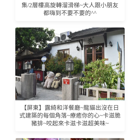
集/2層樓高旋轉溜滑梯~大人跟小朋友
都嗨到不要不要的^^
【屏東】露綺和洋餐廳~龍貓出沒在日
式建築的每個角落~療癒你的心~卡滋脆
豬排~咬起來卡滋卡滋超美味~