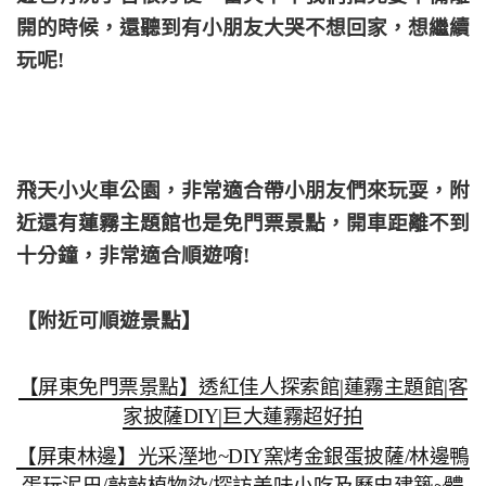
開的時候，還聽到有小朋友大哭不想回家，想繼續
玩呢!
飛天小火車公園，非常適合帶小朋友們來玩耍，附
近還有蓮霧主題館也是免門票景點，開車距離不到
十分鐘，非常適合順遊唷!
【附近可順遊景點】
【屏東免門票景點】透紅佳人探索館|蓮霧主題館|客
家披薩DIY|巨大蓮霧超好拍
【屏東林邊】光采溼地~DIY窯烤金銀蛋披薩/林邊鴨
蛋玩泥巴/敲敲植物染/探訪美味小吃及歷史建築~體