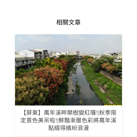
相關文章
【屏東】萬年溪畔欒樹變紅囉!|秋季限
定景色美呆啦!|鮮豔漸層色彩將萬年溪
點綴得繽紛浪漫