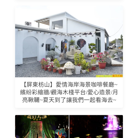
【屏東枋山】愛情海岸海景咖啡餐廳~
繽紛彩繪牆/觀海木棧平台/愛心造景/月
亮鞦韆~夏天到了讓我們一起看海去~