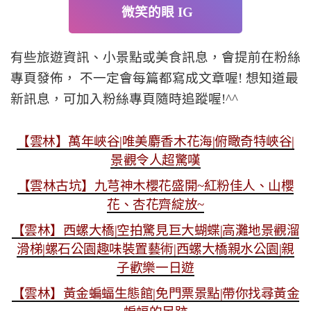
微笑的眼 IG
有些旅遊資訊、小景點或美食訊息，會提前在粉絲
專頁發佈， 不一定會每篇都寫成文章喔! 想知道最
新訊息，可加入粉絲專頁隨時追蹤喔!^^
【雲林】萬年峽谷|唯美麝香木花海|俯瞰奇特峽谷|
景觀令人超驚嘆
【雲林古坑】九芎神木櫻花盛開~紅粉佳人、山櫻
花、杏花齊綻放~
【雲林】西螺大橋|空拍驚見巨大蝴蝶|高灘地景觀溜
滑梯|螺石公園趣味裝置藝術|西螺大橋親水公園|親
子歡樂一日遊
【雲林】黃金蝙蝠生態館|免門票景點|帶你找尋黃金