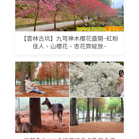
【雲林古坑】九芎神木櫻花盛開~紅粉
佳人、山櫻花、杏花齊綻放~