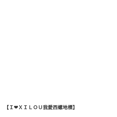
【Ｉ❤ＸＩＬＯＵ我愛西螺地標】