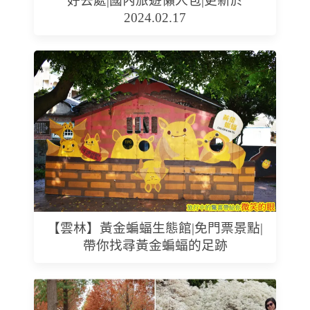
好去處|國內旅遊懶人包|更新於
2024.02.17
【雲林】黃金蝙蝠生態館|免門票景點|
帶你找尋黃金蝙蝠的足跡