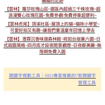
蝙蝠的足跡
【雲林】羅莎玫瑰山莊~園區內超過三千株玫瑰~超
浪漫雙心玫瑰花園~免費參觀/免費停車超便利~
【雲林虎尾】頂溪社區~屋頂上的貓+貓咪小學堂~
可愛好拍又有趣~讓我們重溫童年回憶上學去
【雲林】澄霖沉香味道森林館~宛如台版兼六園~日
式庭園風格~四月底才設夜間景觀燈~日夜都美麗~無
限期免費入園
關鍵字規劃工具｜SEO專家推薦的7款關鍵字
管理工具