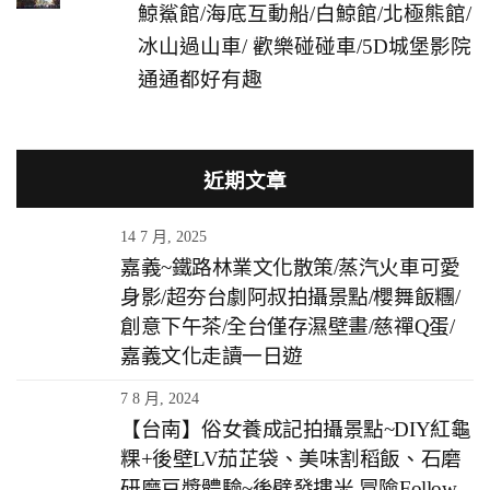
鯨鯊館/海底互動船/白鯨館/北極熊館/
冰山過山車/ 歡樂碰碰車/5D城堡影院
通通都好有趣
近期文章
14 7 月, 2025
嘉義~鐵路林業文化散策/蒸汽火車可愛
身影/超夯台劇阿叔拍攝景點/櫻舞飯糰/
創意下午茶/全台僅存濕壁畫/慈禪Q蛋/
嘉義文化走讀一日遊
7 8 月, 2024
【台南】俗女養成記拍攝景點~DIY紅龜
粿+後壁LV茄芷袋、美味割稻飯、石磨
研磨豆漿體驗~後壁發摟米 冒險Follow