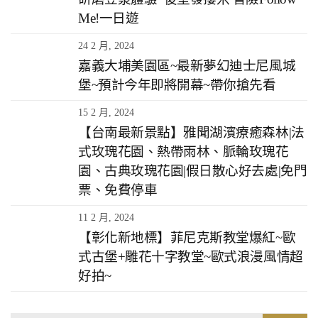
Me!一日遊
24 2 月, 2024
嘉義大埔美園區~最新夢幻迪士尼風城
堡~預計今年即將開幕~帶你搶先看
15 2 月, 2024
【台南最新景點】雅聞湖濱療癒森林|法
式玫瑰花園、熱帶雨林、脈輪玫瑰花
園、古典玫瑰花園|假日散心好去處|免門
票、免費停車
11 2 月, 2024
【彰化新地標】菲尼克斯教堂爆紅~歐
式古堡+雕花十字教堂~歐式浪漫風情超
好拍~