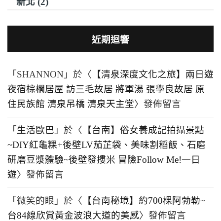
新北 (2)
近期迴響
「
SHANNON
」於〈
【清泉深度文化之旅】兩日遊
夜宿棕櫚居屋 訪三毛故居 將軍湯 張學良故居 原
住民族館 清泉吊橋 清泉天主堂
〉發佈留言
「
生活歐巴
」於〈
【台南】俗女養成記拍攝景點
~DIY紅龜粿+後壁LV茄芷袋、美味割稻飯、石磨
研磨豆漿體驗~後壁發摟米 冒險Follow Me!一日
遊
〉發佈留言
「
微笑的眼
」於〈
【台南秘境】約700棵阿勃勒~
台84線欣賞黃金波浪大道的美感
〉發佈留言