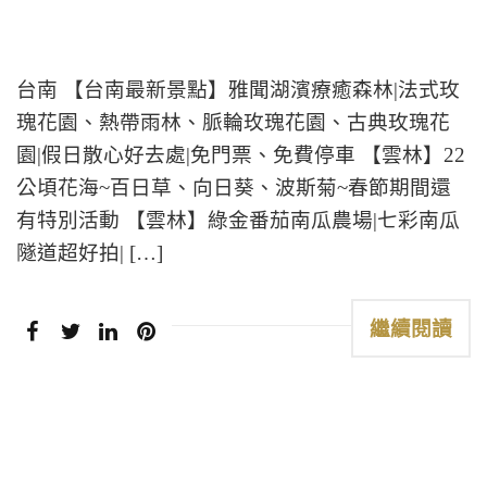
台南 【台南最新景點】雅聞湖濱療癒森林|法式玫
瑰花園、熱帶雨林、脈輪玫瑰花園、古典玫瑰花
園|假日散心好去處|免門票、免費停車 【雲林】22
公頃花海~百日草、向日葵、波斯菊~春節期間還
有特別活動 【雲林】綠金番茄南瓜農場|七彩南瓜
隧道超好拍| […]
繼續閱讀