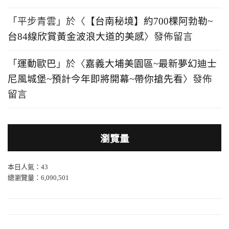
「
平步青雲
」於〈
【台南秘境】約700棵阿勃勒~
台84線欣賞黃金波浪大道的美感
〉發佈留言
「
運動歐巴
」於〈
嘉義大埔美園區~最新夢幻迪士
尼風城堡~預計今年即將開幕~帶你搶先看
〉發佈
留言
瀏覽量
本日人氣：43
總瀏覽量：6,090,501