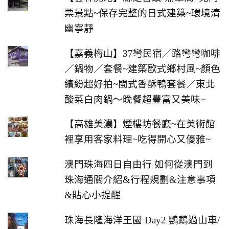
票景點~保存完整的日式建築~環境清
幽寧靜
【嘉義梅山】37彎民宿／路彎彎咖啡
／鍋物／套餐~建築歐式鄉村風~顏色
繽紛超好拍~閩式香酥鴨套餐／東北
酸菜白肉鍋～晚餐超豐富又美味~
【高雄美濃】煙樓坊餐廳~在美術館
裡享用客家料理~吃得開心又優雅~
澳門珠海四日自由行 如何從澳門到
珠海通關介紹&行程規劃&注意事項
&貼心小提醒
珠海長隆海洋王國 Day2 鸚鵡過山車/