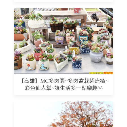
【高雄】MC多肉園~多肉盆栽超療癒~
彩色仙人掌~讓生活多一點樂趣^^