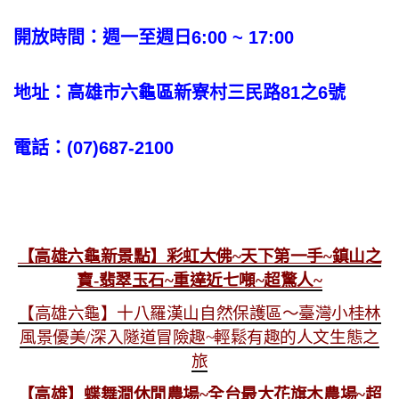
開放時間：週一至週日6:00 ~ 17:00
地址：高雄市六龜
區新寮村三民路81之6號
電話：(07)687-2100
【高雄六龜新景點】彩虹大佛~天下第一手~鎮山之
寶-翡翠玉石~重達近七噸~超驚人~
【高雄六龜】十八羅漢山自然保護區～臺灣小桂林
風景優美/深入隧道冒險趣~輕鬆有趣的人文生態之
旅
【高雄】
蝶舞澗休閒農場~全台最大花旗木農場~超