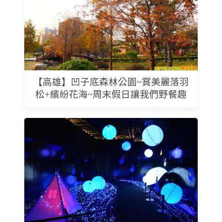
【高雄】凹子底森林公園~賞美麗落羽
松+繽紛花海~周末假日讓我們野餐趣