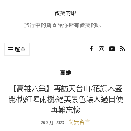
微笑的眼
旅行中的驚喜讓你擁有微笑的眼…
選單
高雄
【高雄六龜】再訪天台山/花旗木盛
開/桃紅陣雨樹/絕美景色讓人過目便
再難忘懷
尚無留言
26 3 月, 2023