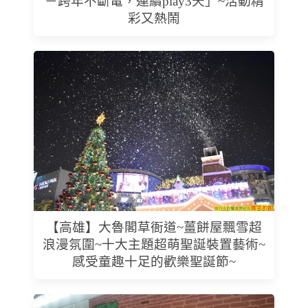
－跨年不斷電，連續play3天」~活動精
彩又熱鬧
【高雄】大魯閣草衙道~薑餅屋飄雪超
浪漫氛圍~十大主題超萌聖誕裝置藝術~
感受童趣十足的歡樂聖誕節~