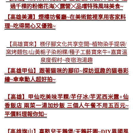
過千棵的粉嫩花海╳露營╳品嚐特殊風味美食~
【高雄美濃】煙樓坊餐廳~在美術館裡享用客家料
理~吃得開心又優雅~
【高雄寶來】檨仔腳文化共享空間~植物染手提袋/
窯烤麵包/山黃梔子染粉粿/種子工藝寶來牛+嘉寶溫
泉度假村~夜宿泡湯趣
【高雄甲仙】跟著貓咪的腳印~探訪逗趣的貓巷彩
繪~傘傘動人超好拍~
【高雄】甲仙吃美味芋粿/芋仔冰/芋泥西米露+仙
香飯店 兩菜一湯加炒飯 三個人午餐不用五百元~
平價料理報你知~
【高雄旗山】喜憨兒天鵝堡/天鵝莊園~DIY異國風