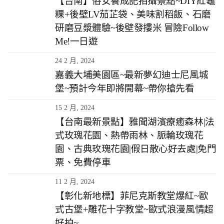
【台南】俗女養成記拍攝景點~DIY紅龜
粿+後壁LV茄芷袋、美味割稻飯、石磨
研磨豆漿體驗~後壁發摟米 冒險Follow
Me!一日遊
24 2 月, 2024
嘉義大埔美園區~最新夢幻迪士尼風城
堡~預計今年即將開幕~帶你搶先看
15 2 月, 2024
【台南最新景點】雅聞湖濱療癒森林|法
式玫瑰花園、熱帶雨林、脈輪玫瑰花
園、古典玫瑰花園|假日散心好去處|免門
票、免費停車
11 2 月, 2024
【彰化新地標】菲尼克斯教堂爆紅~歐
式古堡+雕花十字教堂~歐式浪漫風情超
好拍~