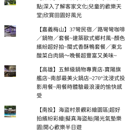
點|深入了解客家文化|兒童的歡樂天
堂|欣賞田園好風光
【嘉義梅山】37彎民宿／路彎彎咖啡
／鍋物／套餐~建築歐式鄉村風~顏色
繽紛超好拍~閩式香酥鴨套餐／東北
酸菜白肉鍋～晚餐超豐富又美味~
【高雄】五鮮級鍋物專賣店-寶陽旗
艦店~南部最美火鍋店~270°沈浸式投
影用餐~用餐時體驗最浪漫的愉快感
受
【南投】海盜村景觀彩繪園區|超好
拍繽紛彩繪|擬真海盜船|陽光氣墊樂
園|開心歡樂半日遊