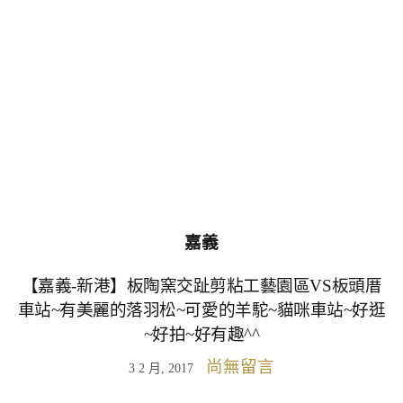
嘉義
【嘉義-新港】板陶窯交趾剪粘工藝園區VS板頭厝
車站~有美麗的落羽松~可愛的羊駝~貓咪車站~好逛
~好拍~好有趣^^
尚無留言
3 2 月, 2017