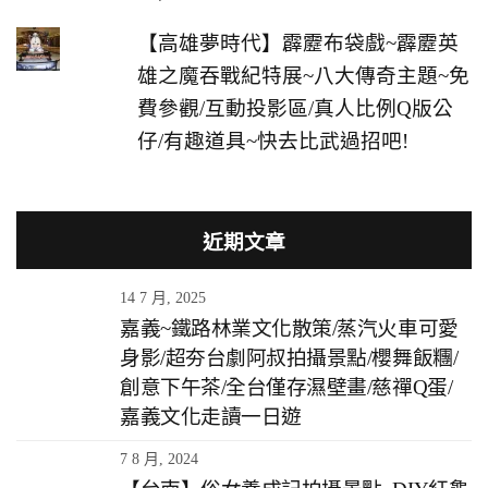
【高雄夢時代】霹靂布袋戲~霹靂英
雄之魔吞戰紀特展~八大傳奇主題~免
費參觀/互動投影區/真人比例Q版公
仔/有趣道具~快去比武過招吧!
近期文章
14 7 月, 2025
嘉義~鐵路林業文化散策/蒸汽火車可愛
身影/超夯台劇阿叔拍攝景點/櫻舞飯糰/
創意下午茶/全台僅存濕壁畫/慈禪Q蛋/
嘉義文化走讀一日遊
7 8 月, 2024