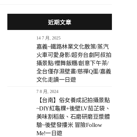
近期文章
14 7 月, 2025
嘉義~鐵路林業文化散策/蒸汽
火車可愛身影/超夯台劇阿叔拍
攝景點/櫻舞飯糰/創意下午茶/
全台僅存濕壁畫/慈禪Q蛋/嘉義
文化走讀一日遊
7 8 月, 2024
【台南】俗女養成記拍攝景點
~DIY紅龜粿+後壁LV茄芷袋、
美味割稻飯、石磨研磨豆漿體
驗~後壁發摟米 冒險Follow
Me!一日遊