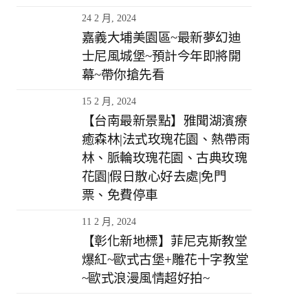
24 2 月, 2024
嘉義大埔美園區~最新夢幻迪
士尼風城堡~預計今年即將開
幕~帶你搶先看
15 2 月, 2024
【台南最新景點】雅聞湖濱療
癒森林|法式玫瑰花園、熱帶雨
林、脈輪玫瑰花園、古典玫瑰
花園|假日散心好去處|免門
票、免費停車
11 2 月, 2024
【彰化新地標】菲尼克斯教堂
爆紅~歐式古堡+雕花十字教堂
~歐式浪漫風情超好拍~