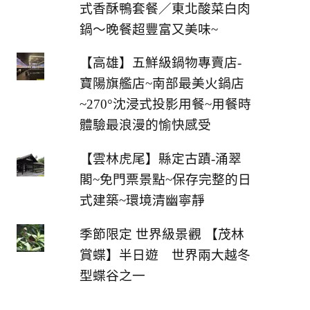
式香酥鴨套餐／東北酸菜白肉
鍋～晚餐超豐富又美味~
【高雄】五鮮級鍋物專賣店-
寶陽旗艦店~南部最美火鍋店
~270°沈浸式投影用餐~用餐時
體驗最浪漫的愉快感受
【雲林虎尾】縣定古蹟-涌翠
閣~免門票景點~保存完整的日
式建築~環境清幽寧靜
季節限定 世界級景觀 【茂林
賞蝶】半日遊 世界兩大越冬
型蝶谷之一