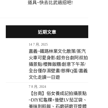
道具~快去比武過招吧!
近期文章
14 7 月, 2025
嘉義~鐵路林業文化散策/蒸汽
火車可愛身影/超夯台劇阿叔拍
攝景點/櫻舞飯糰/創意下午茶/
全台僅存濕壁畫/慈禪Q蛋/嘉義
文化走讀一日遊
7 8 月, 2024
【台南】俗女養成記拍攝景點
~DIY紅龜粿+後壁LV茄芷袋、
美味割稻飯、石磨研磨豆漿體