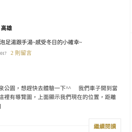
高雄
泡足湯跟手湯~感受冬日的小確幸~
2 則留言
2017
泉公園，想趕快去體驗一下^^ 我們車子開到當
這裡有導覽圖，上面顯示我們現在的位置，距離
]
繼續閱讀