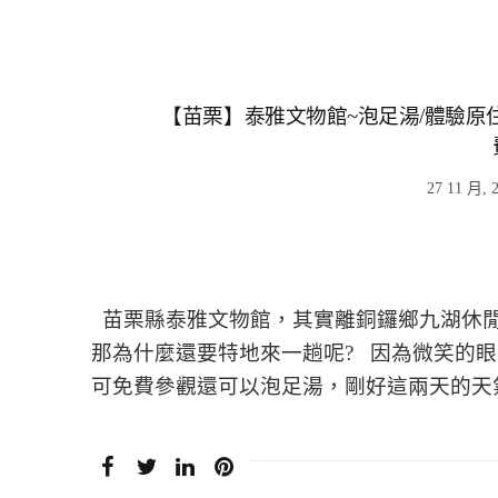
【苗栗】泰雅文物館~泡足湯/體驗原住民文
27 11 月, 
苗栗縣泰雅文物館，其實離銅鑼鄉九湖休閒
那為什麼還要特地來一趟呢? 因為微笑的眼看到
可免費參觀還可以泡足湯，剛好這兩天的天氣 