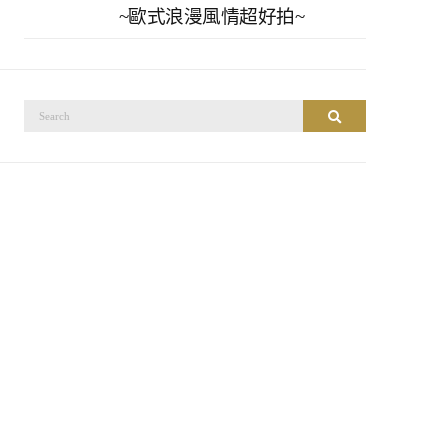
~歐式浪漫風情超好拍~
搜
搜尋
尋：