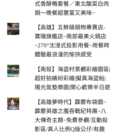
式香酥鴨套餐／東北酸菜白肉
鍋～晚餐超豐富又美味~
【高雄】五鮮級鍋物專賣店-
寶陽旗艦店~南部最美火鍋店
~270°沈浸式投影用餐~用餐時
體驗最浪漫的愉快感受
【南投】海盜村景觀彩繪園區|
超好拍繽紛彩繪|擬真海盜船|
陽光氣墊樂園|開心歡樂半日遊
【高雄夢時代】霹靂布袋戲~
霹靂英雄之魔吞戰紀特展~八
大傳奇主題~免費參觀/互動投
影區/真人比例Q版公仔/有趣