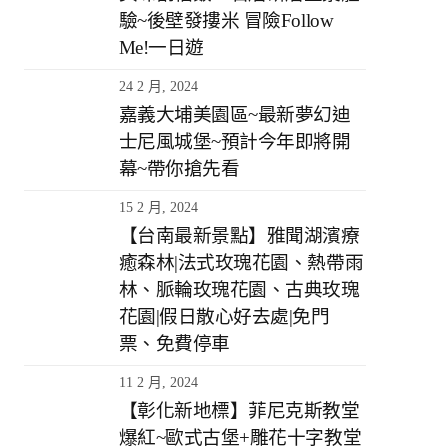
驗~後壁發摟米 冒險Follow
Me!一日遊
24 2 月, 2024
嘉義大埔美園區~最新夢幻迪
士尼風城堡~預計今年即將開
幕~帶你搶先看
15 2 月, 2024
【台南最新景點】雅聞湖濱療
癒森林|法式玫瑰花園、熱帶雨
林、脈輪玫瑰花園、古典玫瑰
花園|假日散心好去處|免門
票、免費停車
11 2 月, 2024
【彰化新地標】菲尼克斯教堂
爆紅~歐式古堡+雕花十字教堂