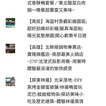
式香酥鴨套餐／東北酸菜白肉
鍋～晚餐超豐富又美味~
【南投】海盜村景觀彩繪園區|
超好拍繽紛彩繪|擬真海盜船|
陽光氣墊樂園|開心歡樂半日遊
【高雄】五鮮級鍋物專賣店-
寶陽旗艦店~南部最美火鍋店
~270°沈浸式投影用餐~用餐時
體驗最浪漫的愉快感受
【屏東林邊】光采溼地~DIY
窯烤金銀蛋披薩/林邊鴨蛋玩
泥巴/敲敲植物染/探訪美味小
吃及歷史建築~體驗林邊風情