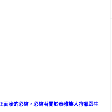
正面牆的彩繪，彩繪著關於泰雅族人狩獵跟生