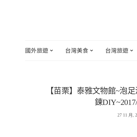
國外旅遊
台灣美食
台灣旅遊
【苗栗】泰雅文物館~泡足湯
鍊DIY~201
27 11 月, 