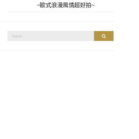
~歐式浪漫風情超好拍~
搜
搜尋
尋：