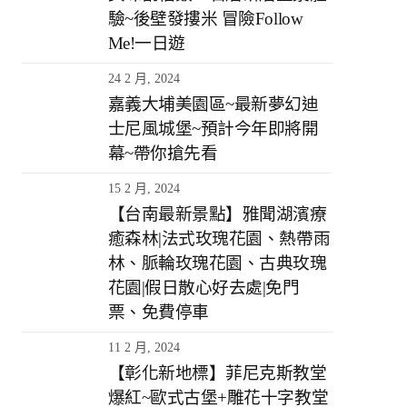
驗~後壁發摟米 冒險Follow
Me!一日遊
24 2 月, 2024
嘉義大埔美園區~最新夢幻迪
士尼風城堡~預計今年即將開
幕~帶你搶先看
15 2 月, 2024
【台南最新景點】雅聞湖濱療
癒森林|法式玫瑰花園、熱帶雨
林、脈輪玫瑰花園、古典玫瑰
花園|假日散心好去處|免門
票、免費停車
11 2 月, 2024
【彰化新地標】菲尼克斯教堂
爆紅~歐式古堡+雕花十字教堂