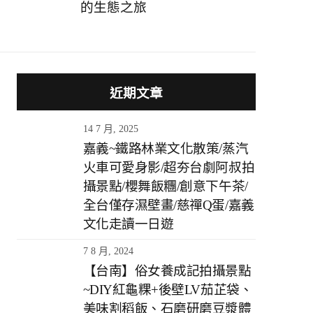
的生態之旅
近期文章
14 7 月, 2025
嘉義~鐵路林業文化散策/蒸汽
火車可愛身影/超夯台劇阿叔拍
攝景點/櫻舞飯糰/創意下午茶/
全台僅存濕壁畫/慈禪Q蛋/嘉義
文化走讀一日遊
7 8 月, 2024
【台南】俗女養成記拍攝景點
~DIY紅龜粿+後壁LV茄芷袋、
美味割稻飯、石磨研磨豆漿體