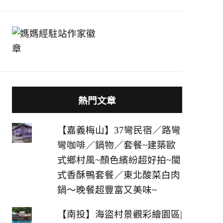
熱門文章
【嘉義梅山】37彎民宿／路彎
彎咖啡／鍋物／套餐~建築歐
式鄉村風~顏色繽紛超好拍~閩
式香酥鴨套餐／東北酸菜白肉
鍋～晚餐超豐富又美味~
【南投】海盜村景觀彩繪園區|