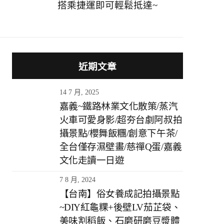
搭乘捷運即可輕鬆抵達~
近期文章
14 7 月, 2025
嘉義~鐵路林業文化散策/蒸汽
火車可愛身影/超夯台劇阿叔拍
攝景點/櫻舞飯糰/創意下午茶/
全台僅存濕壁畫/慈禪Q蛋/嘉義
文化走讀一日遊
7 8 月, 2024
【台南】俗女養成記拍攝景點
~DIY紅龜粿+後壁LV茄芷袋、
美味割稻飯、石磨研磨豆漿體