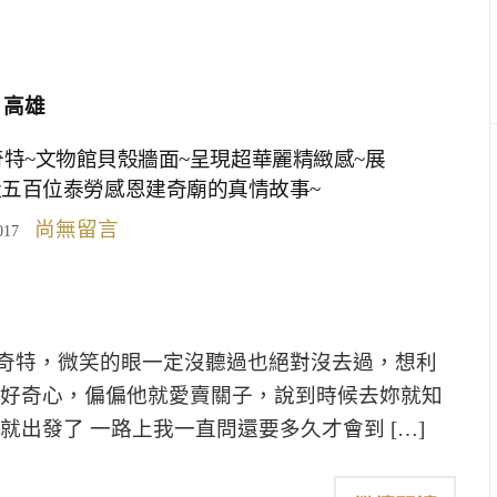
高雄
特~文物館貝殼牆面~呈現超華麗精緻感~展
近五百位泰勞感恩建奇廟的真情故事~
尚無留言
017
奇特，微笑的眼一定沒聽過也絕對沒去過，想利
的好奇心，偏偏他就愛賣關子，說到時候去妳就知
出發了 一路上我一直問還要多久才會到 […]