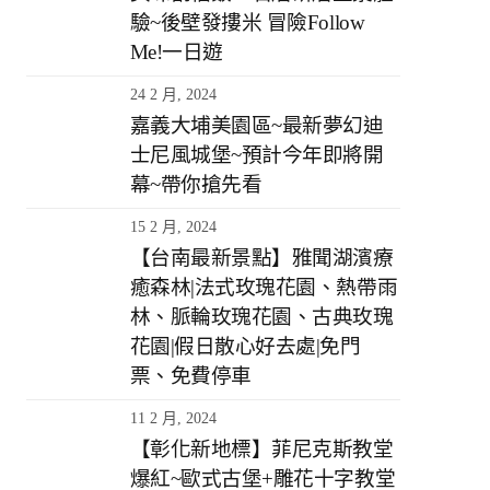
驗~後壁發摟米 冒險Follow
Me!一日遊
24 2 月, 2024
嘉義大埔美園區~最新夢幻迪
士尼風城堡~預計今年即將開
幕~帶你搶先看
15 2 月, 2024
【台南最新景點】雅聞湖濱療
癒森林|法式玫瑰花園、熱帶雨
林、脈輪玫瑰花園、古典玫瑰
花園|假日散心好去處|免門
票、免費停車
11 2 月, 2024
【彰化新地標】菲尼克斯教堂
爆紅~歐式古堡+雕花十字教堂