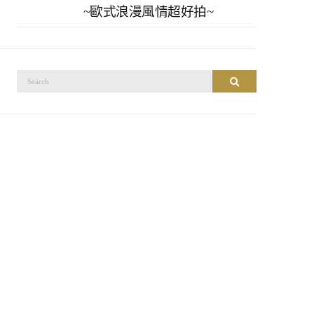
~歐式浪漫風情超好拍~
搜
搜尋
尋：