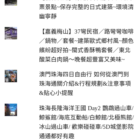
票景點~保存完整的日式建築~環境清
幽寧靜
【嘉義梅山】37彎民宿／路彎彎咖啡
／鍋物／套餐~建築歐式鄉村風~顏色
繽紛超好拍~閩式香酥鴨套餐／東北
酸菜白肉鍋～晚餐超豐富又美味~
澳門珠海四日自由行 如何從澳門到
珠海通關介紹&行程規劃&注意事項
&貼心小提醒
珠海長隆海洋王國 Day2 鸚鵡過山車/
鯨鯊館/海底互動船/白鯨館/北極熊館/
冰山過山車/ 歡樂碰碰車/5D城堡影院
通通都好有趣