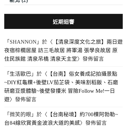
新北 (2)
近期迴響
「
SHANNON
」於〈
【清泉深度文化之旅】兩日遊
夜宿棕櫚居屋 訪三毛故居 將軍湯 張學良故居 原
住民族館 清泉吊橋 清泉天主堂
〉發佈留言
「
生活歐巴
」於〈
【台南】俗女養成記拍攝景點
~DIY紅龜粿+後壁LV茄芷袋、美味割稻飯、石磨
研磨豆漿體驗~後壁發摟米 冒險Follow Me!一日
遊
〉發佈留言
「
微笑的眼
」於〈
【台南秘境】約700棵阿勃勒~
台84線欣賞黃金波浪大道的美感
〉發佈留言