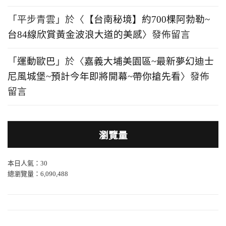
「
平步青雲
」於〈
【台南秘境】約700棵阿勃勒~
台84線欣賞黃金波浪大道的美感
〉發佈留言
「
運動歐巴
」於〈
嘉義大埔美園區~最新夢幻迪士
尼風城堡~預計今年即將開幕~帶你搶先看
〉發佈
留言
瀏覽量
本日人氣：30
總瀏覽量：6,090,488