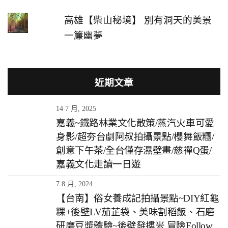
高雄【柴山秘境】 別有洞天的美景
一簾幽夢
近期文章
14 7 月, 2025
嘉義~鐵路林業文化散策/蒸汽火車可愛
身影/超夯台劇阿叔拍攝景點/櫻舞飯糰/
創意下午茶/全台僅存濕壁畫/慈禪Q蛋/
嘉義文化走讀一日遊
7 8 月, 2024
【台南】俗女養成記拍攝景點~DIY紅龜
粿+後壁LV茄芷袋、美味割稻飯、石磨
研磨豆漿體驗~後壁發摟米 冒險Follow