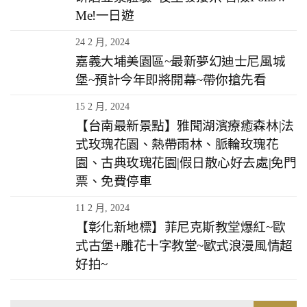
Me!一日遊
24 2 月, 2024
嘉義大埔美園區~最新夢幻迪士尼風城
堡~預計今年即將開幕~帶你搶先看
15 2 月, 2024
【台南最新景點】雅聞湖濱療癒森林|法
式玫瑰花園、熱帶雨林、脈輪玫瑰花
園、古典玫瑰花園|假日散心好去處|免門
票、免費停車
11 2 月, 2024
【彰化新地標】菲尼克斯教堂爆紅~歐
式古堡+雕花十字教堂~歐式浪漫風情超
好拍~