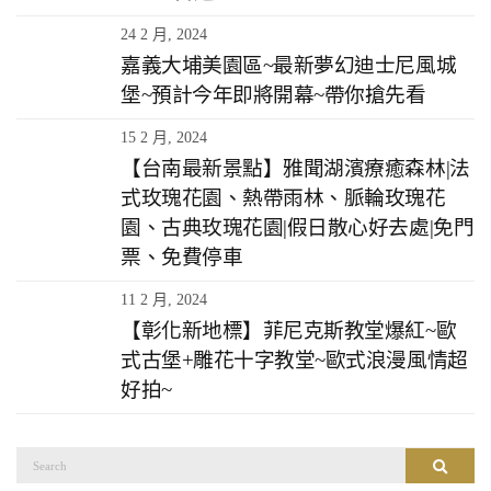
24 2 月, 2024
嘉義大埔美園區~最新夢幻迪士尼風城
堡~預計今年即將開幕~帶你搶先看
15 2 月, 2024
【台南最新景點】雅聞湖濱療癒森林|法
式玫瑰花園、熱帶雨林、脈輪玫瑰花
園、古典玫瑰花園|假日散心好去處|免門
票、免費停車
11 2 月, 2024
【彰化新地標】菲尼克斯教堂爆紅~歐
式古堡+雕花十字教堂~歐式浪漫風情超
好拍~
搜
搜尋
尋：