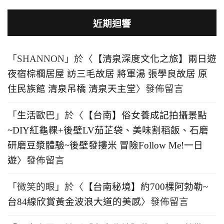
近期迴響
「
SHANNON
」於〈
【清泉深度文化之旅】兩日遊
夜宿棕櫚居屋 訪三毛故居 將軍湯 張學良故居 原
住民族館 清泉吊橋 清泉天主堂
〉發佈留言
「
生活歐巴
」於〈
【台南】俗女養成記拍攝景點
~DIY紅龜粿+後壁LV茄芷袋、美味割稻飯、石磨
研磨豆漿體驗~後壁發摟米 冒險Follow Me!一日
遊
〉發佈留言
「
微笑的眼
」於〈
【台南秘境】約700棵阿勃勒~
台84線欣賞黃金波浪大道的美感
〉發佈留言