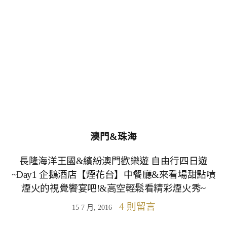
澳門&珠海
長隆海洋王國&繽紛澳門歡樂遊 自由行四日遊
~Day1 企鵝酒店【煙花台】中餐廳&來看場甜點噴
煙火的視覺饗宴吧!&高空輕鬆看精彩煙火秀~
4 則留言
15 7 月, 2016