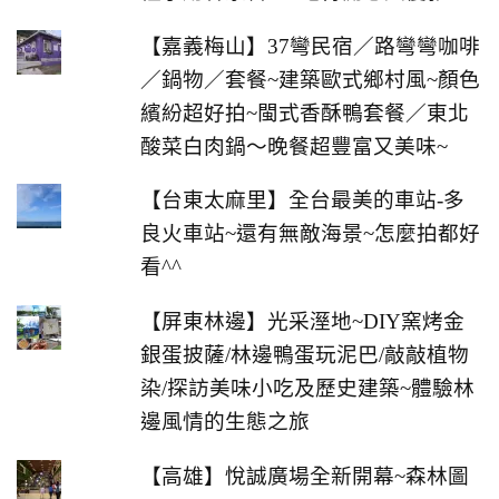
【嘉義梅山】37彎民宿／路彎彎咖啡
／鍋物／套餐~建築歐式鄉村風~顏色
繽紛超好拍~閩式香酥鴨套餐／東北
酸菜白肉鍋～晚餐超豐富又美味~
【台東太麻里】全台最美的車站-多
良火車站~還有無敵海景~怎麼拍都好
看^^
【屏東林邊】光采溼地~DIY窯烤金
銀蛋披薩/林邊鴨蛋玩泥巴/敲敲植物
染/探訪美味小吃及歷史建築~體驗林
邊風情的生態之旅
【高雄】悅誠廣場全新開幕~森林圖