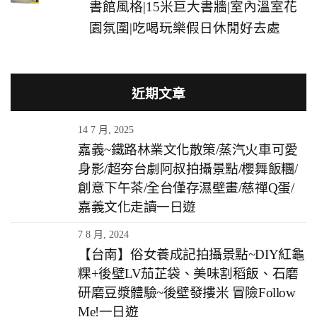
書館風格|15米巨大書牆|室內溫室花
園氛圍|吃喝玩樂假日休閒好去處
近期文章
14 7 月, 2025
嘉義~鐵路林業文化散策/蒸汽火車可愛
身影/超夯台劇阿叔拍攝景點/櫻舞飯糰/
創意下午茶/全台僅存濕壁畫/慈禪Q蛋/
嘉義文化走讀一日遊
7 8 月, 2024
【台南】俗女養成記拍攝景點~DIY紅龜
粿+後壁LV茄芷袋、美味割稻飯、石磨
研磨豆漿體驗~後壁發摟米 冒險Follow
Me!一日遊