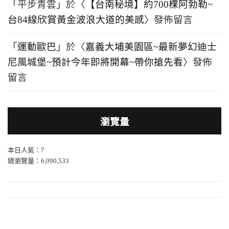
「
平步青雲
」於〈
【台南秘境】約700棵阿勃勒~
台84線欣賞黃金波浪大道的美感
〉發佈留言
「
運動歐巴
」於〈
嘉義大埔美園區~最新夢幻迪士
尼風城堡~預計今年即將開幕~帶你搶先看
〉發佈
留言
瀏覽量
本日人氣：7
總瀏覽量：6,090,533