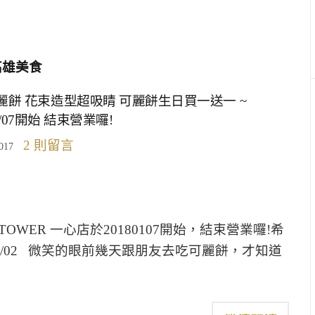
高雄美食
可麗餅 花束造型超吸睛 可麗餅生日買一送一 ~
1/07開始 結束營業囉!
2 則留言
017
WER 一心店於20180107開始，結束營業囉!希
03/02 微笑的眼前幾天跟朋友去吃可麗餅，才知道