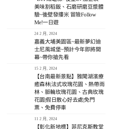
美味割稻飯、石磨研磨豆漿體
驗~後壁發摟米 冒險Follow
Me!一日遊
24 2 月, 2024
嘉義大埔美園區~最新夢幻迪
士尼風城堡~預計今年即將開
幕~帶你搶先看
15 2 月, 2024
【台南最新景點】雅聞湖濱療
癒森林|法式玫瑰花園、熱帶雨
林、脈輪玫瑰花園、古典玫瑰
花園|假日散心好去處|免門
票、免費停車
11 2 月, 2024
【彰化新地標】菲尼克斯教堂