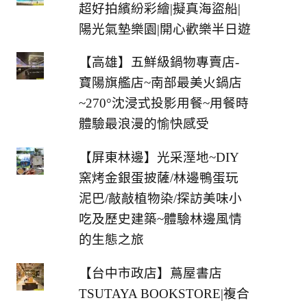
超好拍繽紛彩繪|擬真海盜船|
陽光氣墊樂園|開心歡樂半日遊
【高雄】五鮮級鍋物專賣店-
寶陽旗艦店~南部最美火鍋店
~270°沈浸式投影用餐~用餐時
體驗最浪漫的愉快感受
【屏東林邊】光采溼地~DIY
窯烤金銀蛋披薩/林邊鴨蛋玩
泥巴/敲敲植物染/探訪美味小
吃及歷史建築~體驗林邊風情
的生態之旅
【台中市政店】蔦屋書店
TSUTAYA BOOKSTORE|複合