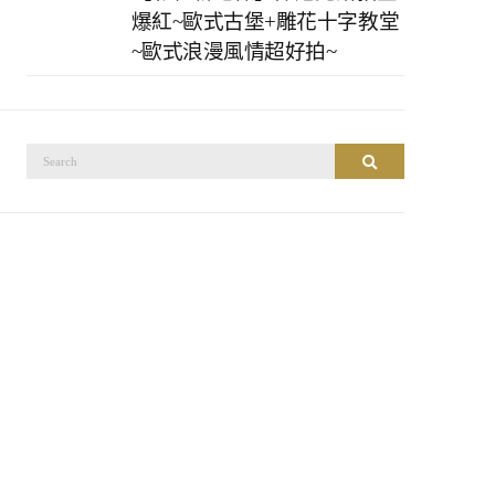
爆紅~歐式古堡+雕花十字教堂
~歐式浪漫風情超好拍~
搜
搜尋
尋：