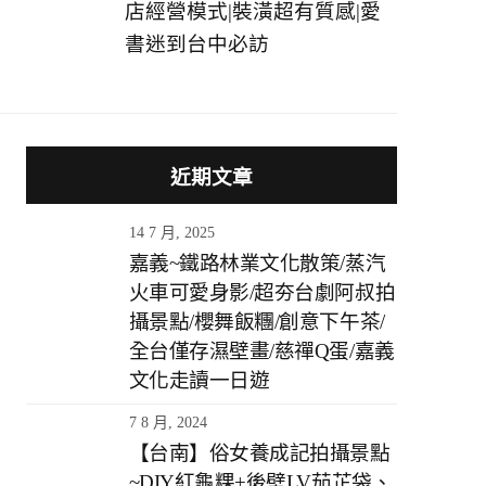
店經營模式|裝潢超有質感|愛
書迷到台中必訪
近期文章
14 7 月, 2025
嘉義~鐵路林業文化散策/蒸汽
火車可愛身影/超夯台劇阿叔拍
攝景點/櫻舞飯糰/創意下午茶/
全台僅存濕壁畫/慈禪Q蛋/嘉義
文化走讀一日遊
7 8 月, 2024
【台南】俗女養成記拍攝景點
~DIY紅龜粿+後壁LV茄芷袋、