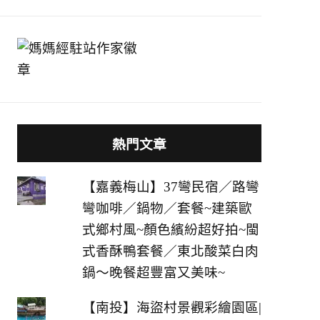
熱門文章
【嘉義梅山】37彎民宿／路彎
彎咖啡／鍋物／套餐~建築歐
式鄉村風~顏色繽紛超好拍~閩
式香酥鴨套餐／東北酸菜白肉
鍋～晚餐超豐富又美味~
【南投】海盜村景觀彩繪園區|