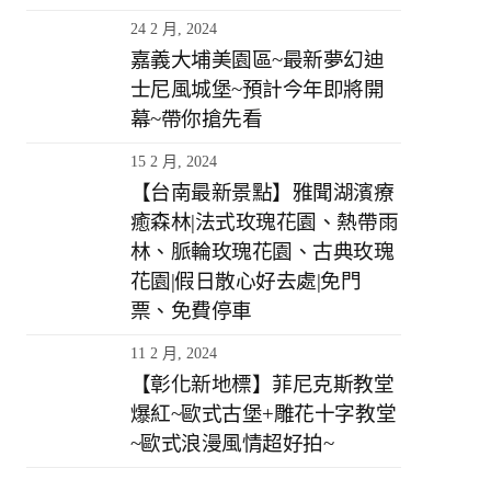
24 2 月, 2024
嘉義大埔美園區~最新夢幻迪
士尼風城堡~預計今年即將開
幕~帶你搶先看
15 2 月, 2024
【台南最新景點】雅聞湖濱療
癒森林|法式玫瑰花園、熱帶雨
林、脈輪玫瑰花園、古典玫瑰
花園|假日散心好去處|免門
票、免費停車
11 2 月, 2024
【彰化新地標】菲尼克斯教堂
爆紅~歐式古堡+雕花十字教堂
~歐式浪漫風情超好拍~