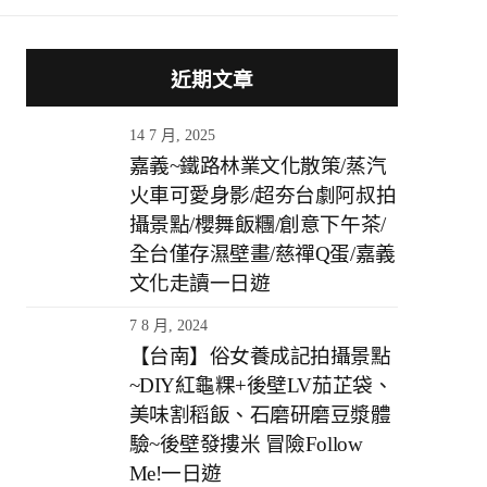
近期文章
14 7 月, 2025
嘉義~鐵路林業文化散策/蒸汽
火車可愛身影/超夯台劇阿叔拍
攝景點/櫻舞飯糰/創意下午茶/
全台僅存濕壁畫/慈禪Q蛋/嘉義
文化走讀一日遊
7 8 月, 2024
【台南】俗女養成記拍攝景點
~DIY紅龜粿+後壁LV茄芷袋、
美味割稻飯、石磨研磨豆漿體
驗~後壁發摟米 冒險Follow
Me!一日遊