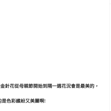
彩金針花從母親節開始到隔一週花況會是最美的，
的是色彩繽紛又美麗啊!