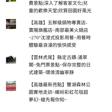
費景點|深入了解客家文化|兒
童的歡樂天堂|欣賞田園好風光
【高雄】五鮮級鍋物專賣店-
寶陽旗艦店~南部最美火鍋店
~270°沈浸式投影用餐~用餐時
體驗最浪漫的愉快感受
【雲林虎尾】縣定古蹟-涌翠
閣~免門票景點~保存完整的日
式建築~環境清幽寧靜
【高雄最新亮點】雙湖森林公
園實地走訪~繽紛彩虹花毯超
夢幻~搶先報你知~