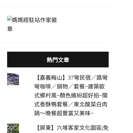
熱門文章
【嘉義梅山】37彎民宿／路彎
彎咖啡／鍋物／套餐~建築歐
式鄉村風~顏色繽紛超好拍~閩
式香酥鴨套餐／東北酸菜白肉
鍋～晚餐超豐富又美味~
【屏東】六堆客家文化園區|免