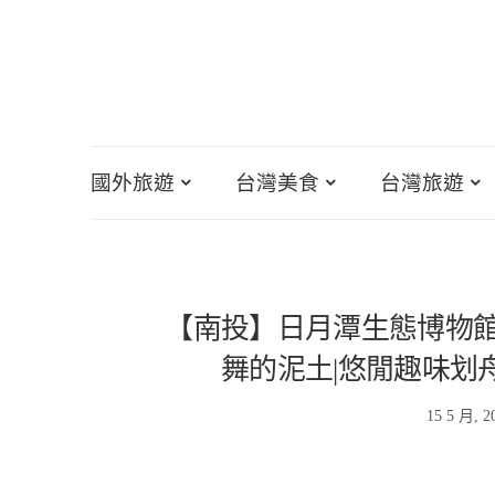
國外旅遊
台灣美食
台灣旅遊
【南投】日月潭生態博物館
舞的泥土|悠閒趣味划
15 5 月, 2