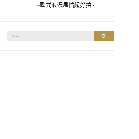
~歐式浪漫風情超好拍~
搜
搜尋
尋：