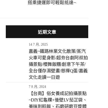
搭乘捷運即可輕鬆抵達~
近期文章
14 7 月, 2025
嘉義~鐵路林業文化散策/蒸汽
火車可愛身影/超夯台劇阿叔拍
攝景點/櫻舞飯糰/創意下午茶/
全台僅存濕壁畫/慈禪Q蛋/嘉義
文化走讀一日遊
7 8 月, 2024
【台南】俗女養成記拍攝景點
~DIY紅龜粿+後壁LV茄芷袋、
美味割稻飯、石磨研磨豆漿體