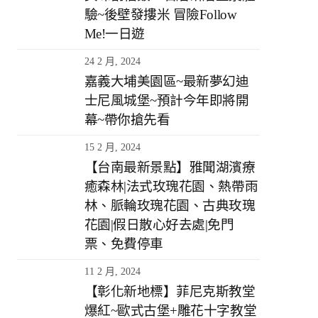
驗~後壁發摟米 冒險Follow
Me!一日遊
24 2 月, 2024
嘉義大埔美園區~最新夢幻迪
士尼風城堡~預計今年即將開
幕~帶你搶先看
15 2 月, 2024
【台南最新景點】雅聞湖濱療
癒森林|法式玫瑰花園、熱帶雨
林、脈輪玫瑰花園、古典玫瑰
花園|假日散心好去處|免門
票、免費停車
11 2 月, 2024
【彰化新地標】菲尼克斯教堂
爆紅~歐式古堡+雕花十字教堂