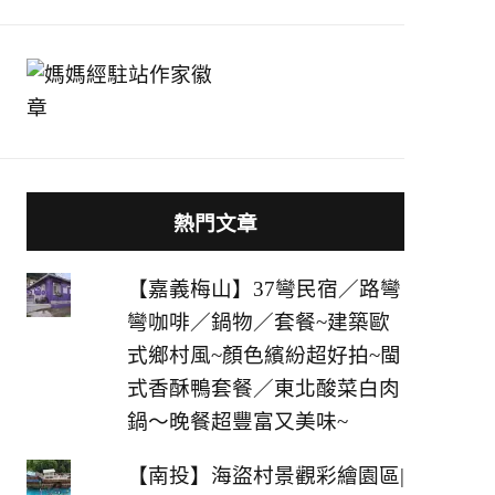
熱門文章
【嘉義梅山】37彎民宿／路彎
彎咖啡／鍋物／套餐~建築歐
式鄉村風~顏色繽紛超好拍~閩
式香酥鴨套餐／東北酸菜白肉
鍋～晚餐超豐富又美味~
【南投】海盜村景觀彩繪園區|