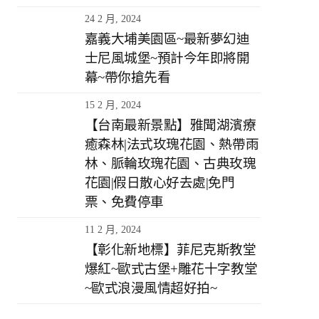
24 2 月, 2024
嘉義大埔美園區~最新夢幻迪
士尼風城堡~預計今年即將開
幕~帶你搶先看
15 2 月, 2024
【台南最新景點】雅聞湖濱療
癒森林|法式玫瑰花園、熱帶雨
林、脈輪玫瑰花園、古典玫瑰
花園|假日散心好去處|免門
票、免費停車
11 2 月, 2024
【彰化新地標】菲尼克斯教堂
爆紅~歐式古堡+雕花十字教堂
~歐式浪漫風情超好拍~