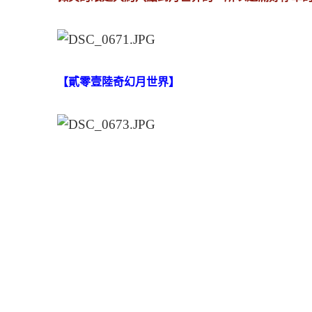
【貳零壹陸奇幻月世界】