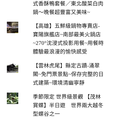
式香酥鴨套餐／東北酸菜白肉
鍋～晚餐超豐富又美味~
【高雄】五鮮級鍋物專賣店-
寶陽旗艦店~南部最美火鍋店
~270°沈浸式投影用餐~用餐時
體驗最浪漫的愉快感受
【雲林虎尾】縣定古蹟-涌翠
閣~免門票景點~保存完整的日
式建築~環境清幽寧靜
季節限定 世界級景觀 【茂林
賞蝶】半日遊 世界兩大越冬
型蝶谷之一