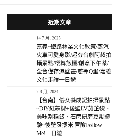
近期文章
14 7 月, 2025
嘉義~鐵路林業文化散策/蒸汽
火車可愛身影/超夯台劇阿叔拍
攝景點/櫻舞飯糰/創意下午茶/
全台僅存濕壁畫/慈禪Q蛋/嘉義
文化走讀一日遊
7 8 月, 2024
【台南】俗女養成記拍攝景點
~DIY紅龜粿+後壁LV茄芷袋、
美味割稻飯、石磨研磨豆漿體
驗~後壁發摟米 冒險Follow
Me!一日遊