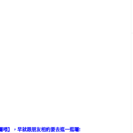
【哈囉喂】，早就跟朋友相約要去逛一逛囉!