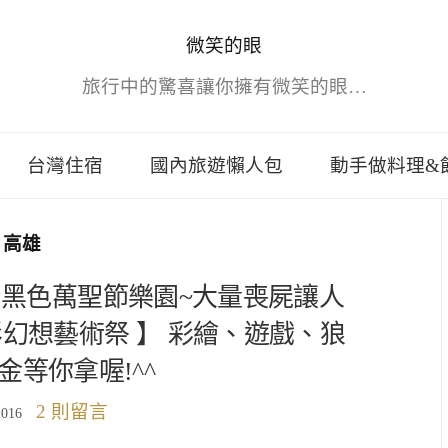
微笑的眼
旅行中的驚喜讓你擁有微笑的眼…
台灣住宿
國內旅遊懶人包
動手做料理&
高雄
0/30 黑色萬聖節樂園~大量喪屍讓人
【月影幻想藝術祭 】 彩繪、遊戲、狼
金等你拿喔!^^
2 則留言
2016