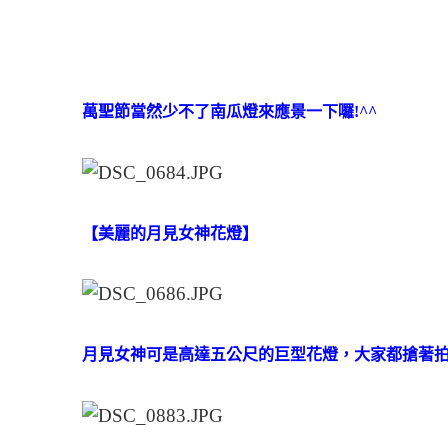
萬聖節當然少不了南瓜燈來應景一下囉!^^
【美麗的月見女神花燈】
月見女神可是高達五公尺的巨型花燈，大家都搶著拍