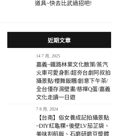
道具~快去比武過招吧!
近期文章
14 7 月, 2025
嘉義~鐵路林業文化散策/蒸汽
火車可愛身影/超夯台劇阿叔拍
攝景點/櫻舞飯糰/創意下午茶/
全台僅存濕壁畫/慈禪Q蛋/嘉義
文化走讀一日遊
7 8 月, 2024
【台南】俗女養成記拍攝景點
~DIY紅龜粿+後壁LV茄芷袋、
美味割稻飯、石磨研磨豆漿體