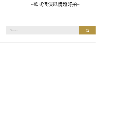
~歐式浪漫風情超好拍~
搜
搜尋
尋：