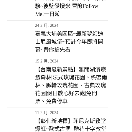
驗~後壁發摟米 冒險Follow
Me!一日遊
24 2 月, 2024
嘉義大埔美園區~最新夢幻迪
士尼風城堡~預計今年即將開
幕~帶你搶先看
15 2 月, 2024
【台南最新景點】雅聞湖濱療
癒森林|法式玫瑰花園、熱帶雨
林、脈輪玫瑰花園、古典玫瑰
花園|假日散心好去處|免門
票、免費停車
11 2 月, 2024
【彰化新地標】菲尼克斯教堂
爆紅~歐式古堡+雕花十字教堂