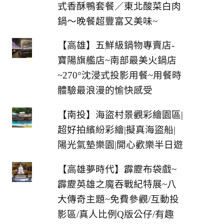
式香酥鴨套餐／東北酸菜白肉
鍋～晚餐超豐富又美味~
【高雄】五鮮級鍋物專賣店-
寶陽旗艦店~南部最美火鍋店
~270°沈浸式投影用餐~用餐時
體驗最浪漫的愉快感受
【南投】海盜村景觀彩繪園區|
超好拍繽紛彩繪|擬真海盜船|
陽光氣墊樂園|開心歡樂半日遊
【高雄夢時代】霹靂布袋戲~
霹靂英雄之魔吞戰紀特展~八
大傳奇主題~免費參觀/互動投
影區/真人比例Q版公仔/有趣