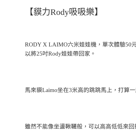
【貘力Rody
吸吸樂】
RODY X LAIMO六米娃娃機，單次體
以將25吋Rody娃娃帶回家。
馬來貘Laimo坐在
3米高的跳跳馬上，打算一
雖然不能像坐盪鞦韆般，可以高高低低來回