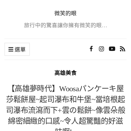
微笑的眼
旅行中的驚喜讓你擁有微笑的眼…
選單
高雄美食
【高雄夢時代】Woosaパンケーキ屋
莎鬆餅屋~起司瀑布和牛堡~當培根起
司瀑布流瀉而下+雲の鬆餅~像雲朵般
綿密細緻的口感~令人超驚豔的好滋