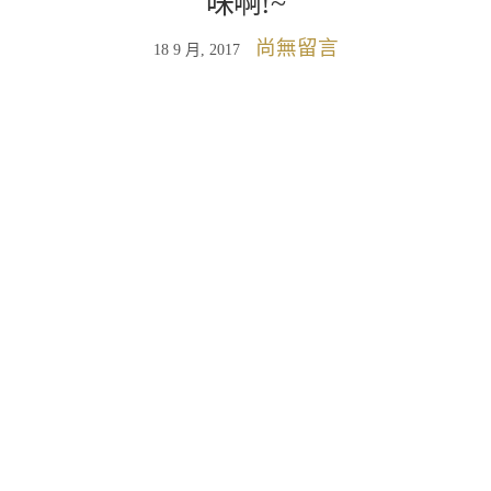
味啊!~
尚無留言
18 9 月, 2017