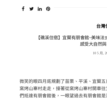
台灣
【礁溪住宿】宜蘭有朋會館~美味法
感受大自然與藝
10 5 月, 2
微笑的眼四月底規劃了苗栗、平溪、宜蘭五
窯烤山寨村走走，接著從窯烤山寨村開車往
們抵達有朋會館後，一眼望過去有朋會館是清