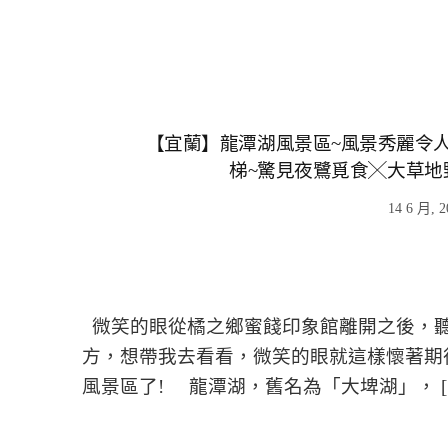
【宜蘭】龍潭湖風景區~風景秀麗令
梯~驚見夜鷺覓食╳大草地
14 6 月, 2
微笑的眼從橘之鄉蜜餞印象館離開之後，聽
方，想帶我去看看，微笑的眼就這樣懷著期
風景區了! 龍潭湖，舊名為「大埤湖」， [