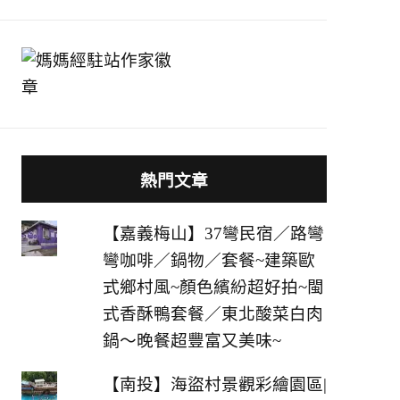
熱門文章
【嘉義梅山】37彎民宿／路彎
彎咖啡／鍋物／套餐~建築歐
式鄉村風~顏色繽紛超好拍~閩
式香酥鴨套餐／東北酸菜白肉
鍋～晚餐超豐富又美味~
【南投】海盜村景觀彩繪園區|