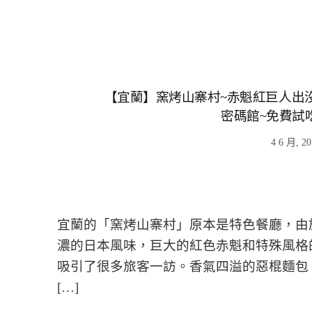
【宜蘭】窯烤山寨村~赤魁紅巨人出沒
密碼館~免費試
4 6 月, 2
宜蘭的「窯烤山寨村」原本是特色餐廳，由
濃的日本風味，巨大的紅色赤魁和特殊風格
吸引了很多旅客一訪。香氣四溢的惡棍麵包
[…]