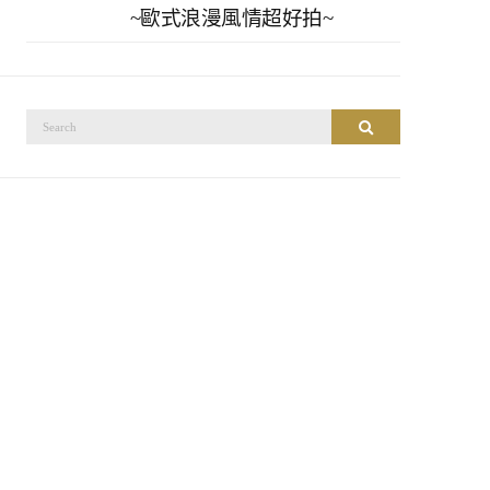
~歐式浪漫風情超好拍~
搜
搜尋
尋：