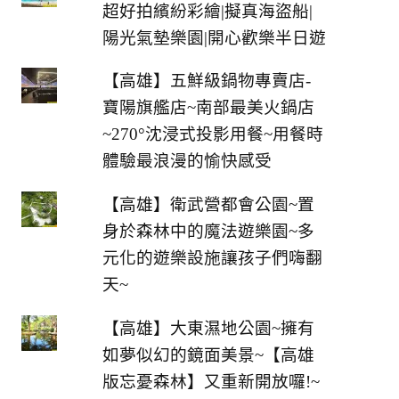
超好拍繽紛彩繪|擬真海盜船|
陽光氣墊樂園|開心歡樂半日遊
【高雄】五鮮級鍋物專賣店-
寶陽旗艦店~南部最美火鍋店
~270°沈浸式投影用餐~用餐時
體驗最浪漫的愉快感受
【高雄】衛武營都會公園~置
身於森林中的魔法遊樂園~多
元化的遊樂設施讓孩子們嗨翻
天~
【高雄】大東濕地公園~擁有
如夢似幻的鏡面美景~【高雄
版忘憂森林】又重新開放囉!~