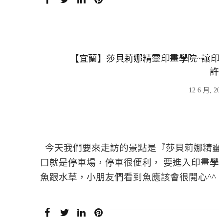
【宜蘭】莎貝莉娜精靈印畫學院~讓印
許
12 6 月, 2
今天我們要來走訪的景點是『莎貝莉娜精
口就是停車場，停車很便利， 要進入印畫
魚跟水草，小朋友們看到魚應該會很開心^^