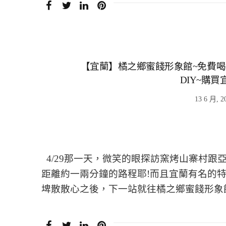
【宜蘭】橘之鄉蜜餞形象館~免費喝
DIY~購
13 6 月, 2
4/29那一天，微笑的眼探訪窯烤山寨村跟
距離約一兩分鐘的路程耶!而且宜蘭有名的
埤散散心之後，下一站就往橘之鄉蜜餞形象館去逛