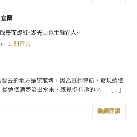
宜蘭
取景而爆紅~湖光山色生態宜人~
2 則留言
018
要去的地方是望龍埤，因為查詢導航，發現這個
從這個酒壺流出水來，感覺挺有趣的^^ […]
繼續閱讀