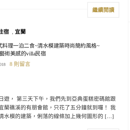
繼續閱讀
住宿
,
宜蘭
式料理一泊二食~清水模建築時尚簡約風格~
術美感的villa民宿
8 則留言
018
日遊， 第三天下午，我們先到亞典蛋糕密碼館跟
宜蘭礁溪的有朋會館，只花了五分鐘就到囉！ 我
水模的建築，俐落的線條加上幾何圖形的 […]