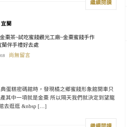
繼續閱讀
宜蘭
金棗茶~試吃蜜餞觀光工廠~金棗蜜餞手作
買宜蘭伴手禮好去處
尚無留言
018
亞典蛋糕密碼館時，發現橘之鄉蜜餞形象館開車只
特產其中一項就是金棗 所以隔天我們就決定到望龍
逛 &nbsp […]
繼續閱讀