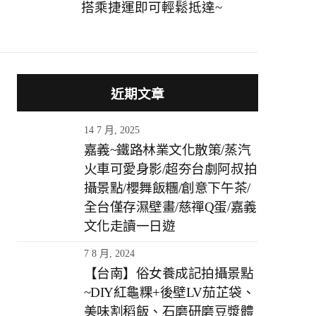
搭乘捷運即可輕鬆抵達~
近期文章
14 7 月, 2025
嘉義~鐵路林業文化散策/蒸汽
火車可愛身影/超夯台劇阿叔拍
攝景點/櫻舞飯糰/創意下午茶/
全台僅存濕壁畫/慈禪Q蛋/嘉義
文化走讀一日遊
7 8 月, 2024
【台南】俗女養成記拍攝景點
~DIY紅龜粿+後壁LV茄芷袋、
美味割稻飯、石磨研磨豆漿體