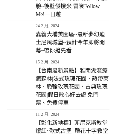
驗~後壁發摟米 冒險Follow
Me!一日遊
24 2 月, 2024
嘉義大埔美園區~最新夢幻迪
士尼風城堡~預計今年即將開
幕~帶你搶先看
15 2 月, 2024
【台南最新景點】雅聞湖濱療
癒森林|法式玫瑰花園、熱帶雨
林、脈輪玫瑰花園、古典玫瑰
花園|假日散心好去處|免門
票、免費停車
11 2 月, 2024
【彰化新地標】菲尼克斯教堂
爆紅~歐式古堡+雕花十字教堂