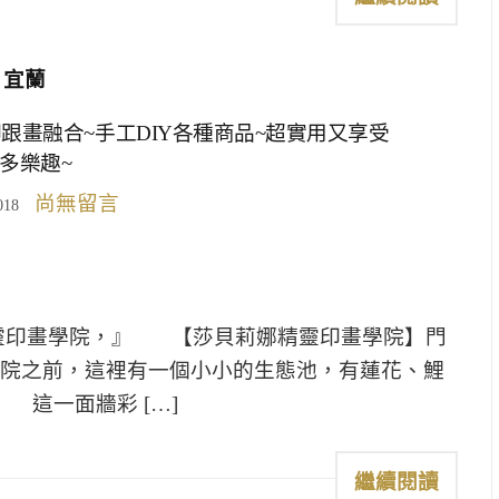
宜蘭
跟畫融合~手工DIY各種商品~超實用又享受
多樂趣~
尚無留言
018
靈印畫學院，』 【莎貝莉娜精靈印畫學院】門
學院之前，這裡有一個小小的生態池，有蓮花、鯉
 這一面牆彩 […]
繼續閱讀