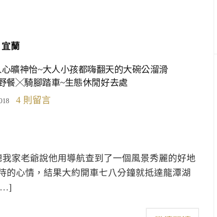
宜蘭
人心曠神怡~大人小孩都嗨翻天的大碗公溜滑
野餐╳騎腳踏車~生態休閒好去處
4 則留言
018
我家老爺說他用導航查到了一個風景秀麗的好地
待的心情，結果大約開車七八分鐘就抵達龍潭湖
…]