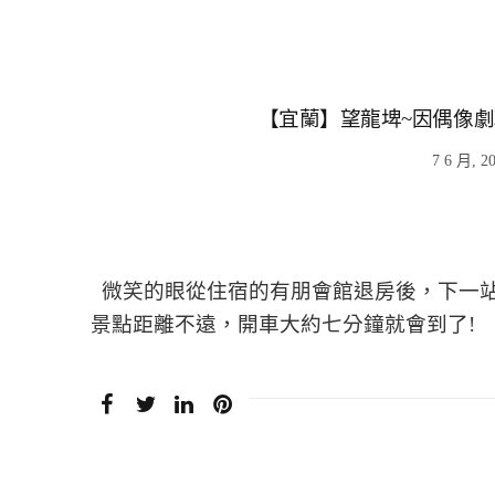
【宜蘭】望龍埤~因偶像劇
7 6 月, 2
微笑的眼從住宿的有朋會館退房後，下一站
景點距離不遠，開車大約七分鐘就會到了! 