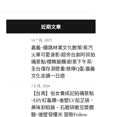
近期文章
14 7 月, 2025
嘉義~鐵路林業文化散策/蒸汽
火車可愛身影/超夯台劇阿叔拍
攝景點/櫻舞飯糰/創意下午茶/
全台僅存濕壁畫/慈禪Q蛋/嘉義
文化走讀一日遊
7 8 月, 2024
【台南】俗女養成記拍攝景點
~DIY紅龜粿+後壁LV茄芷袋、
美味割稻飯、石磨研磨豆漿體
驗~後壁發摟米 冒險Follow