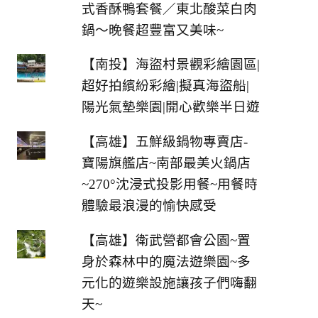
式香酥鴨套餐／東北酸菜白肉
鍋～晚餐超豐富又美味~
【南投】海盜村景觀彩繪園區|
超好拍繽紛彩繪|擬真海盜船|
陽光氣墊樂園|開心歡樂半日遊
【高雄】五鮮級鍋物專賣店-
寶陽旗艦店~南部最美火鍋店
~270°沈浸式投影用餐~用餐時
體驗最浪漫的愉快感受
【高雄】衛武營都會公園~置
身於森林中的魔法遊樂園~多
元化的遊樂設施讓孩子們嗨翻
天~