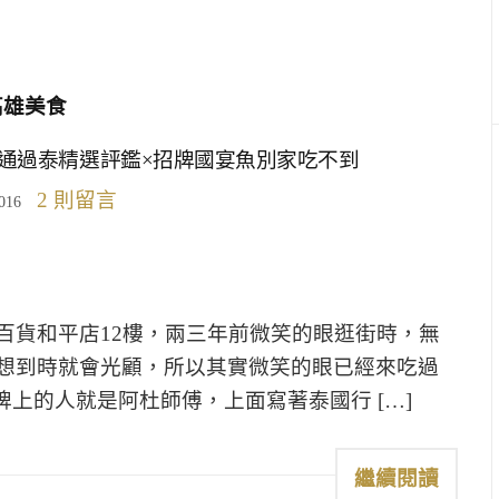
高雄美食
×通過泰精選評鑑×招牌國宴魚別家吃不到
2 則留言
016
百貨和平店12樓，兩三年前微笑的眼逛街時，無
想到時就會光顧，所以其實微笑的眼已經來吃過
牌上的人就是阿杜師傅，上面寫著泰國行 […]
繼續閱讀