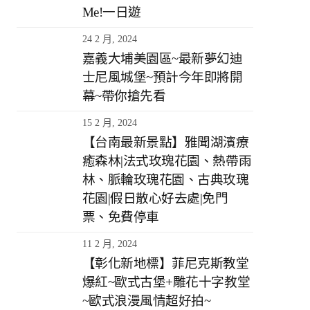
Me!一日遊
24 2 月, 2024
嘉義大埔美園區~最新夢幻迪
士尼風城堡~預計今年即將開
幕~帶你搶先看
15 2 月, 2024
【台南最新景點】雅聞湖濱療
癒森林|法式玫瑰花園、熱帶雨
林、脈輪玫瑰花園、古典玫瑰
花園|假日散心好去處|免門
票、免費停車
11 2 月, 2024
【彰化新地標】菲尼克斯教堂
爆紅~歐式古堡+雕花十字教堂
~歐式浪漫風情超好拍~