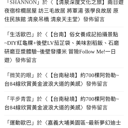
「
SHANNON
」於〈
【清泉深度文化之旅】兩日遊
夜宿棕櫚居屋 訪三毛故居 將軍湯 張學良故居 原
住民族館 清泉吊橋 清泉天主堂
〉發佈留言
「
生活歐巴
」於〈
【台南】俗女養成記拍攝景點
~DIY紅龜粿+後壁LV茄芷袋、美味割稻飯、石磨
研磨豆漿體驗~後壁發摟米 冒險Follow Me!一日
遊
〉發佈留言
「
微笑的眼
」於〈
【台南秘境】約700棵阿勃勒~
台84線欣賞黃金波浪大道的美感
〉發佈留言
「
平步青雲
」於〈
【台南秘境】約700棵阿勃勒~
台84線欣賞黃金波浪大道的美感
〉發佈留言
「
運動歐巴
」於〈
嘉義大埔美園區~最新夢幻迪士