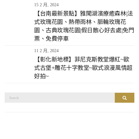
15 2 月, 2024
【台南最新景點】雅聞湖濱療癒森林|法
式玫瑰花園、熱帶雨林、脈輪玫瑰花
園、古典玫瑰花園|假日散心好去處|免門
票、免費停車
11 2 月, 2024
【彰化新地標】菲尼克斯教堂爆紅~歐
式古堡+雕花十字教堂~歐式浪漫風情超
好拍~
搜
搜尋
尋：