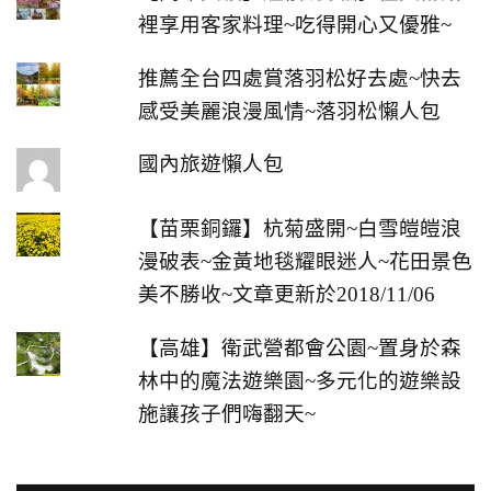
裡享用客家料理~吃得開心又優雅~
推薦全台四處賞落羽松好去處~快去
感受美麗浪漫風情~落羽松懶人包
國內旅遊懶人包
【苗栗銅鑼】杭菊盛開~白雪皚皚浪
漫破表~金黃地毯耀眼迷人~花田景色
美不勝收~文章更新於2018/11/06
【高雄】衛武營都會公園~置身於森
林中的魔法遊樂園~多元化的遊樂設
施讓孩子們嗨翻天~