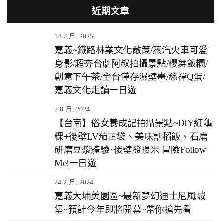
近期文章
14 7 月, 2025
嘉義~鐵路林業文化散策/蒸汽火車可愛
身影/超夯台劇阿叔拍攝景點/櫻舞飯糰/
創意下午茶/全台僅存濕壁畫/慈禪Q蛋/
嘉義文化走讀一日遊
7 8 月, 2024
【台南】俗女養成記拍攝景點~DIY紅龜
粿+後壁LV茄芷袋、美味割稻飯、石磨
研磨豆漿體驗~後壁發摟米 冒險Follow
Me!一日遊
24 2 月, 2024
嘉義大埔美園區~最新夢幻迪士尼風城
堡~預計今年即將開幕~帶你搶先看