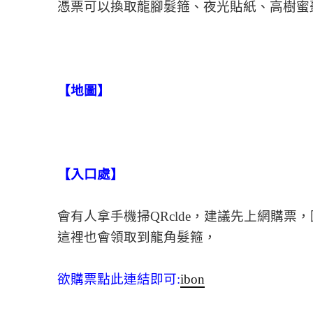
憑票可以換取龍腳髮箍、夜光貼紙、高樹蜜
【地圖】
【入口處】
會有人拿手機掃QRclde，建議先上網購票
這裡也會領取到龍角髮箍，
欲購票點此連結即可:
ibon