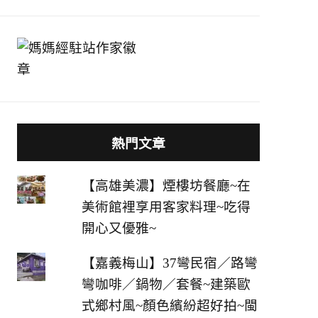
熱門文章
【高雄美濃】煙樓坊餐廳~在
美術館裡享用客家料理~吃得
開心又優雅~
【嘉義梅山】37彎民宿／路彎
彎咖啡／鍋物／套餐~建築歐
式鄉村風~顏色繽紛超好拍~閩