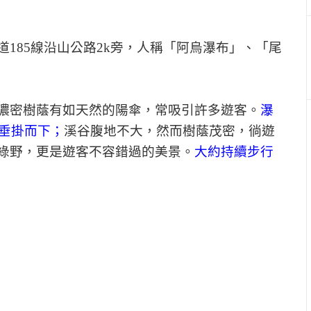
185線沿山公路2k旁，人稱「阿烏瀑布」、「尾
濃密樹蔭有如天然的陽傘，常吸引許多遊客。
瀑
崖垂掛而下；
溪谷腹地不大，然而樹蔭茂密，徜遊
綠野，更是遊客不容錯過的美景。
大約持續步行