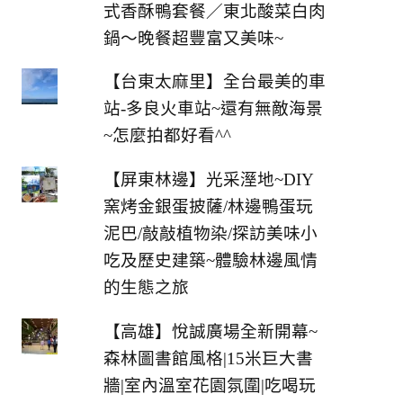
式香酥鴨套餐／東北酸菜白肉
鍋～晚餐超豐富又美味~
【台東太麻里】全台最美的車
站-多良火車站~還有無敵海景
~怎麼拍都好看^^
【屏東林邊】光采溼地~DIY
窯烤金銀蛋披薩/林邊鴨蛋玩
泥巴/敲敲植物染/探訪美味小
吃及歷史建築~體驗林邊風情
的生態之旅
【高雄】悅誠廣場全新開幕~
森林圖書館風格|15米巨大書
牆|室內溫室花園氛圍|吃喝玩