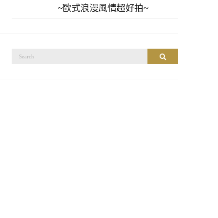
~歐式浪漫風情超好拍~
搜
搜尋
尋：