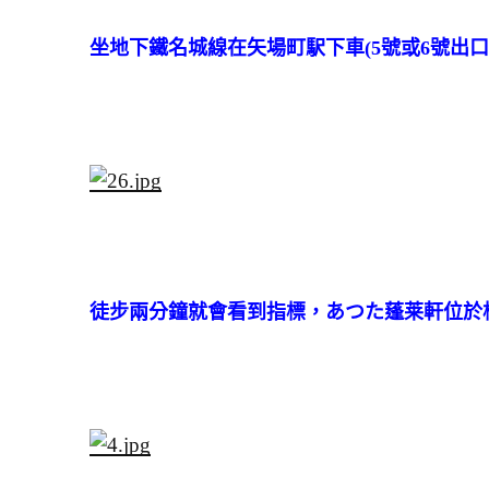
坐地下鐵名城線在矢場町駅下車(5號或6號出口
徒步兩分鐘就會看到指標，
あつた蓬莱軒位於松