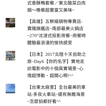
式香酥鴨套餐／東北酸菜白肉
鍋～晚餐超豐富又美味~
【高雄】五鮮級鍋物專賣店-
寶陽旗艦店~南部最美火鍋店
~270°沈浸式投影用餐~用餐時
體驗最浪漫的愉快感受
【日本】2017北陸十天自助之
旅~Day6【你的名字】實地走
訪電影中的十個真實場景~心
情超悸動、超開心啊!^^
【台東太麻里】全台最美的車
站-多良火車站~還有無敵海景
~怎麼拍都好看^^