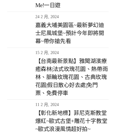
Me!一日遊
24 2 月, 2024
嘉義大埔美園區~最新夢幻迪
士尼風城堡~預計今年即將開
幕~帶你搶先看
15 2 月, 2024
【台南最新景點】雅聞湖濱療
癒森林|法式玫瑰花園、熱帶雨
林、脈輪玫瑰花園、古典玫瑰
花園|假日散心好去處|免門
票、免費停車
11 2 月, 2024
【彰化新地標】菲尼克斯教堂
爆紅~歐式古堡+雕花十字教堂
~歐式浪漫風情超好拍~