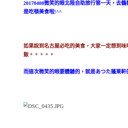
20170408微笑的眼北陸自助旅行第一天，
是吃頓美食啦!^^
如果說到名古屋必吃的美食，大家一定想到味噌
飯。。。。。
而這次微笑的眼要體驗的，就是あつた蓬莱軒