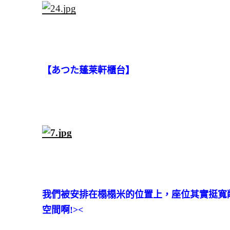
【あつた蓬莱軒櫃台】
我們被安排在榻榻米的位置上，座位其實挺寬
空間啊!><