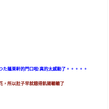
つた蓬莱軒的門口啦!真的太感動了。。。。。
花，所以肚子早就餓得飢腸轆轆了