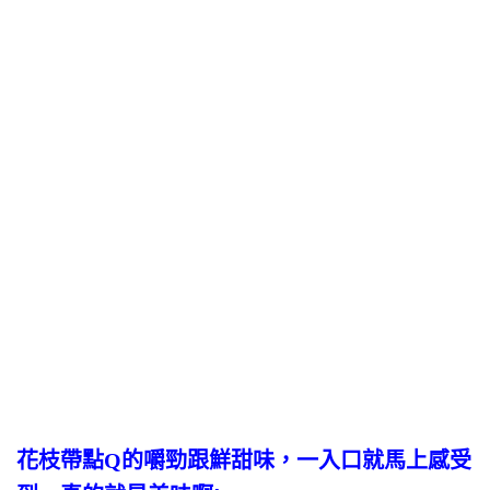
花枝帶點Q的嚼勁跟鮮甜味，一入口就馬上感受