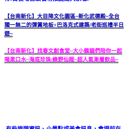
【台南新化】大目降文化園區~新化武德殿~全台
獨一無二的彈簧地板+巴洛克式建築/老街巡禮半日
遊~
【台南新化】找春文創食堂~大小龍貓們陪你一起
喝漱口水~海底珍珠/綠野仙蹤~超人氣漸層飲品~