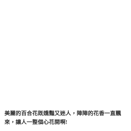
美麗的百合花既嬌豔又迷人，陣陣的花香一直飄
來，讓人一整個心花開啊!