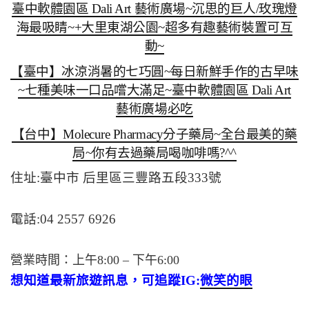
臺中軟體園區 Dali Art 藝術廣場~沉思的巨人/玫瑰燈
海最吸睛~+大里東湖公園~超多有趣藝術裝置可互
動~
【臺中】冰涼消暑的七巧圓~每日新鮮手作的古早味
~七種美味一口品嚐大滿足~臺中軟體園區 Dali Art
藝術廣場必吃
【台中】Molecure Pharmacy分子藥局~全台最美的藥
局~你有去過藥局喝咖啡嗎?^^
住址:臺中市 后里區三豐路五段333號
電話:04 2557 6926
營業時間：上午8:00 – 下午6:00
想知道最新旅遊訊息，可追蹤IG:
微笑的眼