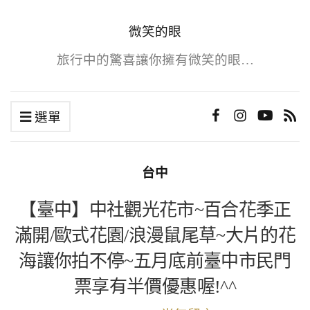
微笑的眼
旅行中的驚喜讓你擁有微笑的眼…
選單
台中
【臺中】中社觀光花市~百合花季正
滿開/歐式花園/浪漫鼠尾草~大片的花
海讓你拍不停~五月底前臺中市民門
票享有半價優惠喔!^^