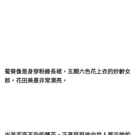
蜀葵像是身穿粉綠長裙，五顏六色花上衣的妙齡女
郎，花田美景非常漂亮，
出淤泥而不染的蓮花，正直挺挺地向世人展示她的