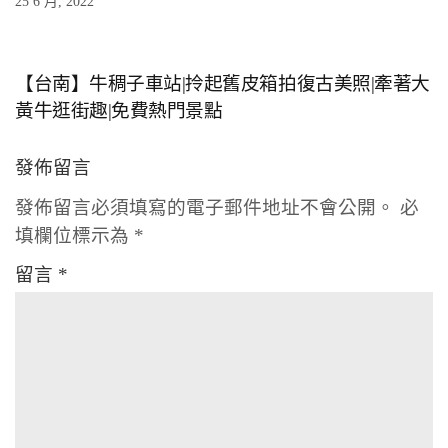
25 6 月, 2022
【台南】牛稠子車站|拎起舊皮箱拍復古美照|牽著大
黃牛逛街趣|免費熱門景點
發佈留言
發佈留言必須填寫的電子郵件地址不會公開。
必
填欄位標示為
*
留言
*