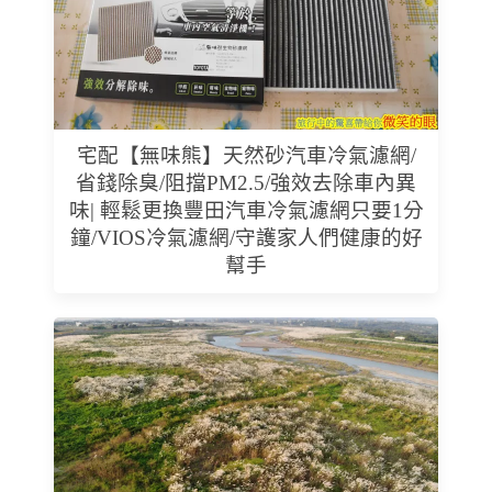
宅配【無味熊】天然砂汽車冷氣濾網/
省錢除臭/阻擋PM2.5/強效去除車內異
味| 輕鬆更換豐田汽車冷氣濾網只要1分
鐘/VIOS冷氣濾網/守護家人們健康的好
幫手