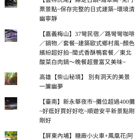
票景點~保存完整的日式建築~環境清
幽寧靜
【嘉義梅山】37彎民宿／路彎彎咖啡
／鍋物／套餐~建築歐式鄉村風~顏色
繽紛超好拍~閩式香酥鴨套餐／東北
酸菜白肉鍋～晚餐超豐富又美味~
高雄【柴山秘境】 別有洞天的美景
一簾幽夢
【臺南】新永華夜市~攤位超過400攤
~好逛好買好好吃~順遊安平新景點剛
剛好
【屏東內埔】糖廠小火車+鳳凰花|阿