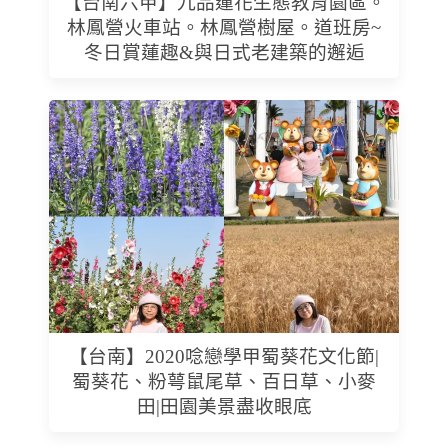
【台南六甲】九品蓮花生態教育園區。
林鳳營火車站。林鳳營樹屋。道班房~
冬日賞蓮趣&與日式老建築的邂逅
【台南】2020唸戀學甲蜀葵花文化節|
蜀葵花、粉萼鼠尾草、百日草、小麥
田|田園美景盡收眼底