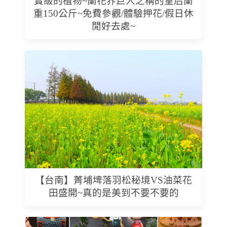
寶級的植物~蘭花界巨人之稱的皇后蘭
重150公斤~免費參觀/體驗押花/假日休
閒好去處~
【台南】菁埔埤落羽松秘境VS油菜花
田盛開~真的是美到不要不要的