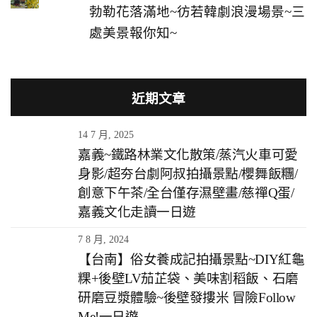
勃勒花落滿地~彷若韓劇浪漫場景~三
處美景報你知~
近期文章
14 7 月, 2025
嘉義~鐵路林業文化散策/蒸汽火車可愛
身影/超夯台劇阿叔拍攝景點/櫻舞飯糰/
創意下午茶/全台僅存濕壁畫/慈禪Q蛋/
嘉義文化走讀一日遊
7 8 月, 2024
【台南】俗女養成記拍攝景點~DIY紅龜
粿+後壁LV茄芷袋、美味割稻飯、石磨
研磨豆漿體驗~後壁發摟米 冒險Follow
Me!一日遊