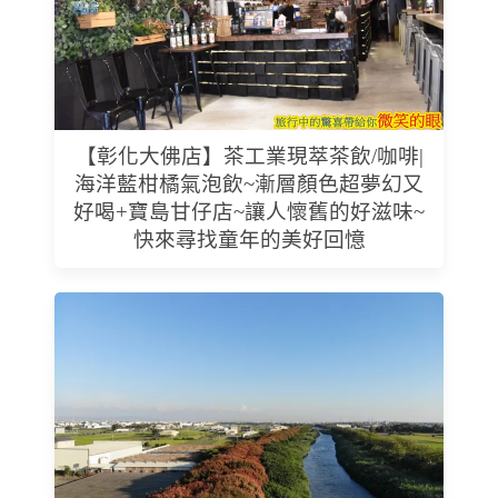
【彰化大佛店】茶工業現萃茶飲/咖啡|
海洋藍柑橘氣泡飲~漸層顏色超夢幻又
好喝+寶島甘仔店~讓人懷舊的好滋味~
快來尋找童年的美好回憶