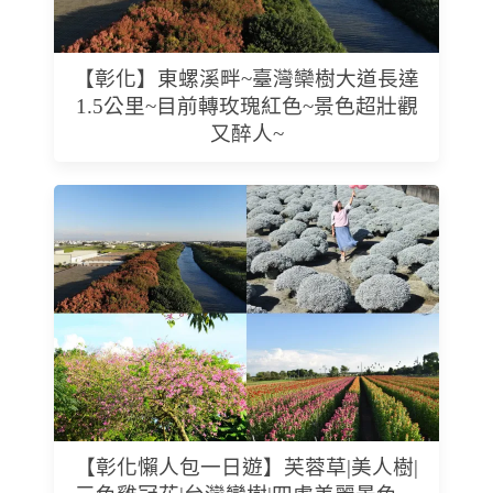
【彰化】東螺溪畔~臺灣欒樹大道長達
1.5公里~目前轉玫瑰紅色~景色超壯觀
又醉人~
【彰化懶人包一日遊】芙蓉草|美人樹|