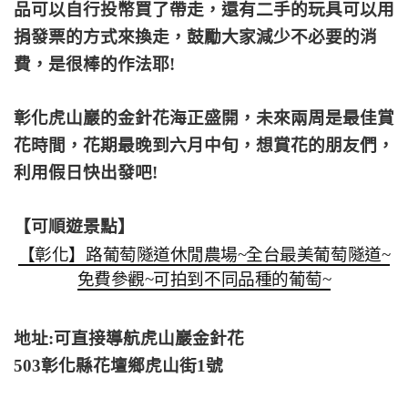
品可以自行投幣買了帶走，還有二手的玩具可以用
捐發票的方式來換走，鼓勵大家減少不必要的消
費，是很棒的作法耶!
彰化虎山巖的金針花海正盛開，未來兩周是最佳賞
花時間，花期最晚到六月中旬，想賞花的朋友們，
利用假日快出發吧!
【可順遊景點】
【彰化】路葡萄隧道休閒農場~全台最美葡萄隧道~
免費參觀~可拍到不同品種的葡萄~
地址:
可直接導航虎山巖金針花
503彰化縣花壇鄉虎山街1號