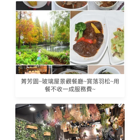
菁芳園~玻璃屋景觀餐廳~賞落羽松~用
餐不收一成服務費~