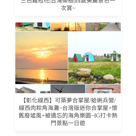
三色雞冠花|台灣欒樹|四處美麗景色一
次賞~
【彰化線西】可築夢合掌屋/蛤蜊兵營/
線西肉粽角海灘~台灣版迷你合掌屋+懷
舊廢墟風+被遺忘的海角樂園~IG打卡熱
門景點一日遊