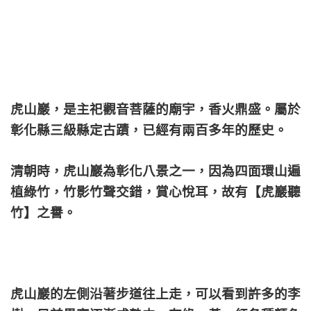
虎山巖，是主祀觀音菩薩的廟宇，香火鼎盛。屬於
彰化縣三級縣定古蹟，已經有兩百多年的歷史。
清朝時，虎山巖為彰化八景之一，因為四面環山遍
植綠竹，竹影竹聲交錯，賞心悅耳，故有【虎巖聽
竹】之譽。
虎山巖的左側沿著步道往上走，可以看到許多的李