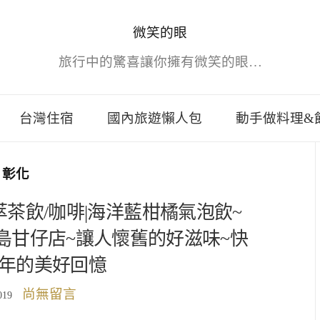
微笑的眼
旅行中的驚喜讓你擁有微笑的眼…
台灣住宿
國內旅遊懶人包
動手做料理&
彰化
茶飲/咖啡|海洋藍柑橘氣泡飲~
島甘仔店~讓人懷舊的好滋味~快
年的美好回憶
尚無留言
019