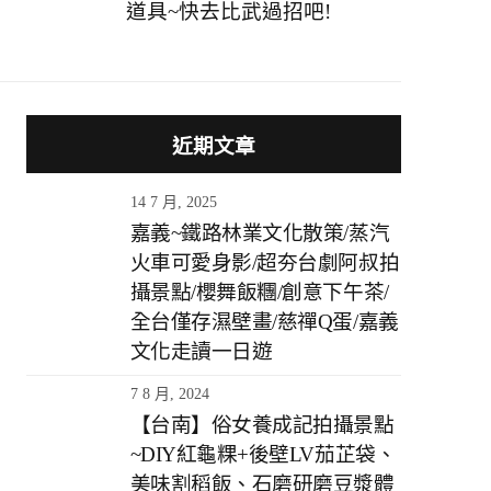
道具~快去比武過招吧!
近期文章
14 7 月, 2025
嘉義~鐵路林業文化散策/蒸汽
火車可愛身影/超夯台劇阿叔拍
攝景點/櫻舞飯糰/創意下午茶/
全台僅存濕壁畫/慈禪Q蛋/嘉義
文化走讀一日遊
7 8 月, 2024
【台南】俗女養成記拍攝景點
~DIY紅龜粿+後壁LV茄芷袋、
美味割稻飯、石磨研磨豆漿體