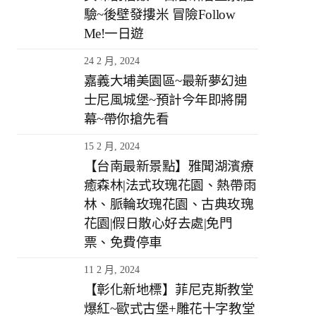
驗~後壁發摟米 冒險Follow
Me!一日遊
24 2 月, 2024
嘉義大埔美園區~最新夢幻迪
士尼風城堡~預計今年即將開
幕~帶你搶先看
15 2 月, 2024
【台南最新景點】雅聞湖濱療
癒森林|法式玫瑰花園、熱帶雨
林、脈輪玫瑰花園、古典玫瑰
花園|假日散心好去處|免門
票、免費停車
11 2 月, 2024
【彰化新地標】菲尼克斯教堂
爆紅~歐式古堡+雕花十字教堂