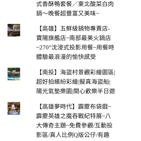
式香酥鴨套餐／東北酸菜白肉
鍋～晚餐超豐富又美味~
【高雄】五鮮級鍋物專賣店-
寶陽旗艦店~南部最美火鍋店
~270°沈浸式投影用餐~用餐時
體驗最浪漫的愉快感受
【南投】海盜村景觀彩繪園區|
超好拍繽紛彩繪|擬真海盜船|
陽光氣墊樂園|開心歡樂半日遊
【高雄夢時代】霹靂布袋戲~
霹靂英雄之魔吞戰紀特展~八
大傳奇主題~免費參觀/互動投
影區/真人比例Q版公仔/有趣