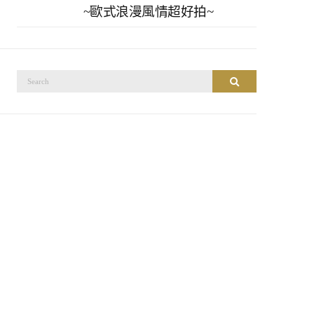
~歐式浪漫風情超好拍~
搜
搜尋
尋：