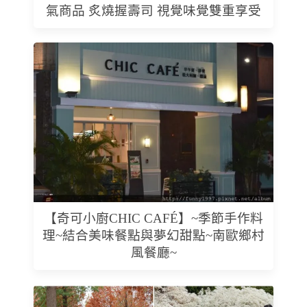
氣商品 炙燒握壽司 視覺味覺雙重享受
【奇可小廚CHIC CAFÉ】~季節手作料
理~結合美味餐點與夢幻甜點~南歐鄉村
風餐廳~