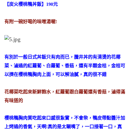
【炭火櫻桃鴨丼飯】190元
有附一碗好喝的味噌湯喔!
有別於一般日式丼飯只有肉而已，騰井丼的有清燙的花椰
菜、滷過的紅蘿蔔、白蘿蔔、香菇，還有半顆金桔，金桔可
以擠在櫻桃鴨胸肉上面，可以解油膩，真的很不錯
花椰菜吃起來新鮮飽水，紅蘿蔔跟白蘿蔔還有香菇，滷得滿
有味道的
櫻桃鴨胸肉質吃起來口感很紮實，不會柴，鴨皮帶點醬汁加
上烤過的香氣，天啊!真的是太唰嘴了，一口接著一口，真