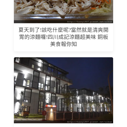
夏天到了!該吃什麼呢?當然就是清爽開
胃的涼麵囉!四川成記涼麵超美味 銅板
美食報你知