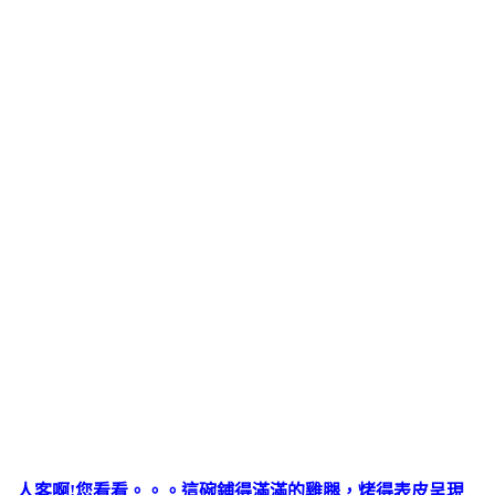
人客啊!您看看。。。這碗鋪得滿滿的雞腿，烤得表皮呈現